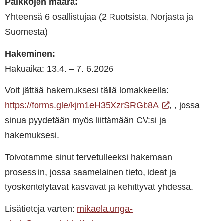
Paikkojen määrä:
Yhteensä 6 osallistujaa (2 Ruotsista, Norjasta ja
Suomesta)
Hakeminen:
Hakuaika: 13.4. – 7. 6.2026
Voit jättää hakemuksesi tällä lomakkeella:
https://forms.gle/kjm1eH35XzrSRGb8A
, , jossa
sinua pyydetään myös liittämään CV:si ja
hakemuksesi.
Toivotamme sinut tervetulleeksi hakemaan
prosessiin, jossa saamelainen tieto, ideat ja
työskentelytavat kasvavat ja kehittyvät yhdessä.
Lisätietoja varten:
mikaela.unga-