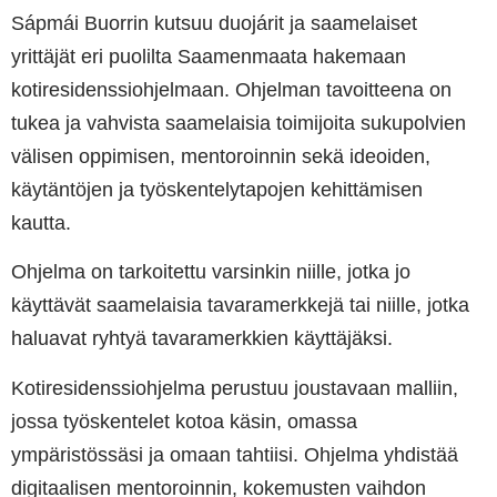
Sápmái Buorrin kutsuu duojárit ja saamelaiset
yrittäjät eri puolilta Saamenmaata hakemaan
kotiresidenssiohjelmaan. Ohjelman tavoitteena on
tukea ja vahvista saamelaisia toimijoita sukupolvien
välisen oppimisen, mentoroinnin sekä ideoiden,
käytäntöjen ja työskentelytapojen kehittämisen
kautta.
Ohjelma on tarkoitettu varsinkin niille, jotka jo
käyttävät saamelaisia tavaramerkkejä tai niille, jotka
haluavat ryhtyä tavaramerkkien käyttäjäksi.
Kotiresidenssiohjelma perustuu joustavaan malliin,
jossa työskentelet kotoa käsin, omassa
ympäristössäsi ja omaan tahtiisi. Ohjelma yhdistää
digitaalisen mentoroinnin, kokemusten vaihdon