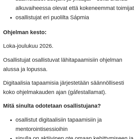
alkuvaiheessa olevat että kokeneemmat toimijat
osallistujat eri puolilta Sápmia
Ohjelman kesto:
Loka-joulukuu 2026.
Osallistujat osallistuvat lähitapaamisiin ohjelman
alussa ja lopussa.
Digitaalisia tapaamisia järjestetään säännöllisesti
koko ohjelmakauden ajan (gáfestallamat).
Mitä sinulta odotetaan osallistujana?
osallistut digitaalisiin tapaamisiin ja
mentorointisessioihin
sinulla on aktiivinen ote omaan kehittymiseen ja