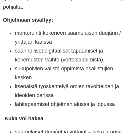
pohjalta.
Ohjelmaan sisältyy:
mentorointi kokeneen saamelaisen duojárin /
yrittäjän kanssa
säännölliset digitaaliset tapaamiset ja
kokemusten vaihto (vertaisoppimista)
sukupolvien välistä oppimista osallistujien
kesken
itsenäistä työskentelyä omien tavoitteiden ja
ideoiden parissa
lähitapaamiset ohjelman alussa ja lopussa
Kuka voi hakea
saamelaiset duojárit ja yrittäjät – sekä uransa