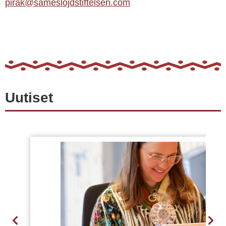
pirak@sameslojdstiftelsen.com
Uutiset