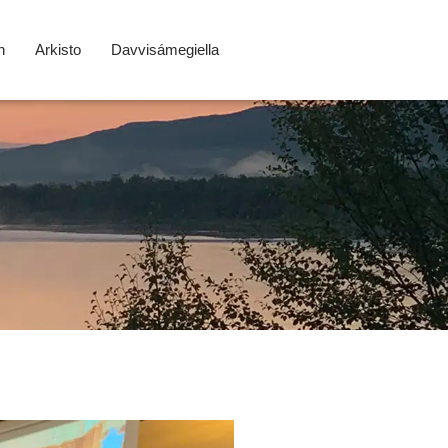
n
Arkisto
Davvisámegiella