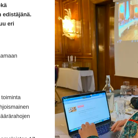
ekä
n edistäjänä.
uu eri
saamaan
 toiminta
hjoismainen
määrärahojen