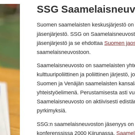
SSG Saamelais­neu
Suomen saamelaisten keskusjärjestö o
jäsenjärjestö. SSG on Saamelaisneuvos
jäsenjärjestö ja se ehdottaa
Suomen jaos
saamelaisneuvostoon.
Saamelaisneuvosto on saamelaisten yht
kulttuuripoliittinen ja poliittinen järjestö,
Suomen ja Venäjän saamelaisten kansala
yhteistyöelimenä. Perustamisesta asti v
Saamelaisneuvosto on aktiivisesti edistän
pyrkimyksiä.
SSG:n saamelaisneuvoston jäsenyys on v
konferenssissa 2000 Kiirunassa.
Saamela