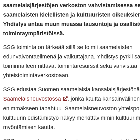
saamelaisjärjestöjen verkoston vahvistamisessa s
saamelaisten kielellisten ja kulttuuristen oikeuksie
Yhdistys antaa muun muassa lausuntoja ja osallist
toimintaympäristöissä.
SSG toiminta on tärkeää sillä se toimii saamelaisten
edunvalvontaelimenä ja vaikuttajana. Yhdistys pyrkii 
toiminnalleen riittävät toimintaresurssit sekä vahvistaa
yhteistoimintaverkostoaan.
SSG edustaa Suomen saamelaisia kansalaisjärjestönä
Saamelaisneuvostossa
, jonka kautta kansainvälinen
enimmäkseen tapahtuu. Saamelaisneuvoston yhteispo
kulttuurin edistämistyö näkyy merkittävimmin kulttuuri
myöntämisen kautta.