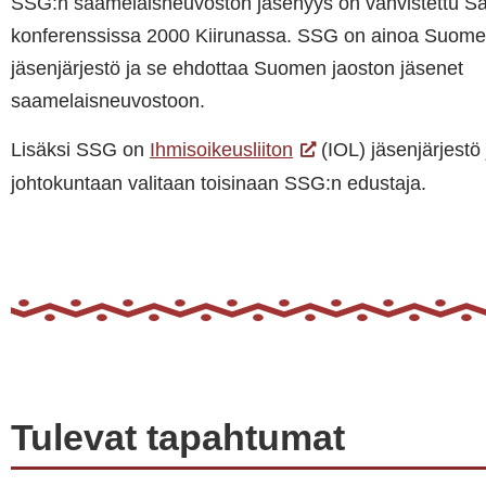
SSG:n saamelaisneuvoston jäsenyys on vahvistettu Sa
konferenssissa 2000 Kiirunassa. SSG on ainoa Suome
jäsenjärjestö ja se ehdottaa Suomen jaoston jäsenet
saamelaisneuvostoon.
Lisäksi SSG on
Ihmisoikeusliiton
(IOL) jäsenjärjestö j
johtokuntaan valitaan toisinaan SSG:n edustaja.
Tulevat tapahtumat