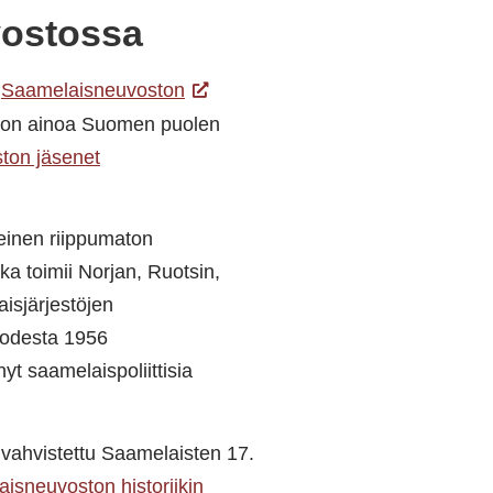
vostossa
n
Saamelaisneuvoston
ton ainoa Suomen puolen
ton jäsenet
einen riippumaton
 joka toimii Norjan, Ruotsin,
isjärjestöjen
uodesta 1956
yt saamelaispoliittisia
ahvistettu Saamelaisten 17.
isneuvoston historiikin