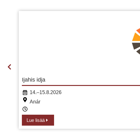
Ijahis idja
14.–15.8.2026
Anár
Lue lisää