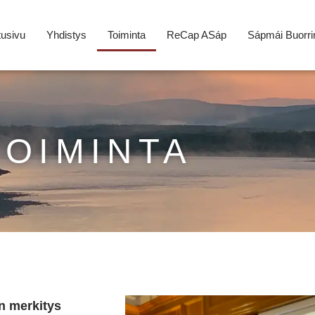
tusivu
Yhdistys
Toiminta
ReCap ASáp
Sápmái Buorri
TOIMINTA
n merkitys