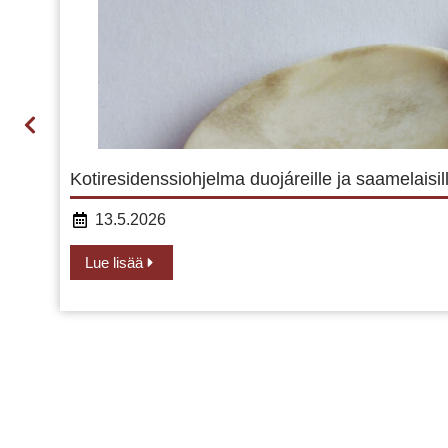
Kotiresidenssiohjelma duojáreille ja saamelaisille
13.5.2026
Lue lisää