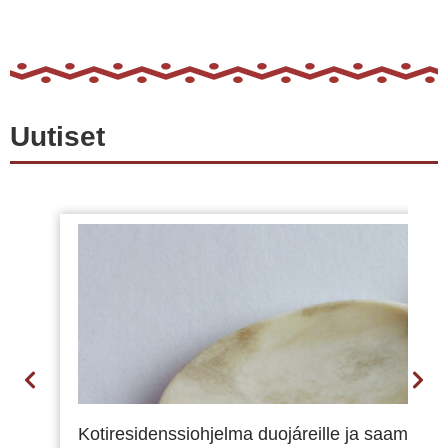
Uutiset
Kotiresidenssiohjelma duojáreille ja saamelaisill