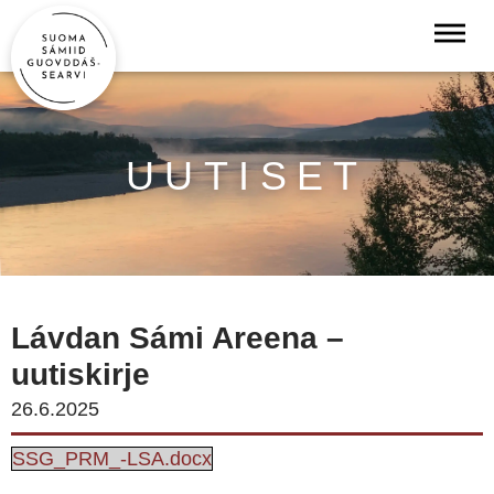
UUTISET
Lávdan Sámi Areena –
uutiskirje
26.6.2025
SSG_PRM_-LSA.docx