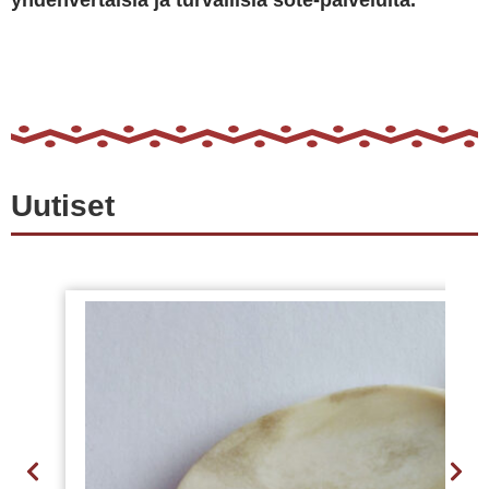
yhdenvertaisia ja turvallisia sote-palveluita.
Uutiset