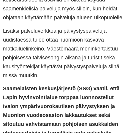
saamenkielisiä palveluja myös silloin, kun heidät
ohjataan käyttämään palveluja alueen ulkopuolelle.
Lisäksi palveluverkkoa ja päivystyspalveluja
uudistaessa tulee ottaa huomioon kasvava
matkailuelinkeino. Väestömäärä moninkertaistuu
pohjoisessa talvisesongin aikana ja turistit sekä
kausityöntekijät käyttävät päivystyspalveluja siinä
missä muutkin.
Saamelaisten keskusjärjestö (SSG) vaatii, että
Lapin hyvinvointialue torppaa luonnostellut
Ivalon ympärivuorokautisen päivystyksen ja
Muonion vuodeosaston lakkautukset sekä
sitoutuu vahvistamaan pohjoisen asukkaiden