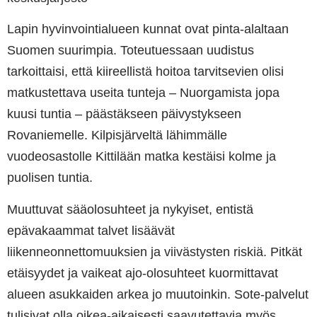
Lapin hyvinvointialueen kunnat ovat pinta-alaltaan
Suomen suurimpia.
Toteutuessaan uudistus
tarkoittaisi, että kiireellistä hoitoa tarvitsevien olisi
matkustettava useita tunteja – Nuorgamista jopa
kuusi tuntia – päästäkseen päivystykseen
Rovaniemelle. Kilpisjärveltä lähimmälle
vuodeosastolle Kittilään matka kestäisi kolme ja
puolisen tuntia.
Muuttuvat sääolosuhteet ja nykyiset, entistä
epävakaammat talvet lisäävät
liikenneonnettomuuksien ja viivästysten riskiä. Pitkät
etäisyydet ja vaikeat ajo-olosuhteet kuormittavat
alueen asukkaiden arkea jo muutoinkin. Sote-palvelut
tulisivat olla oikea-aikaisesti saavutettavia myös