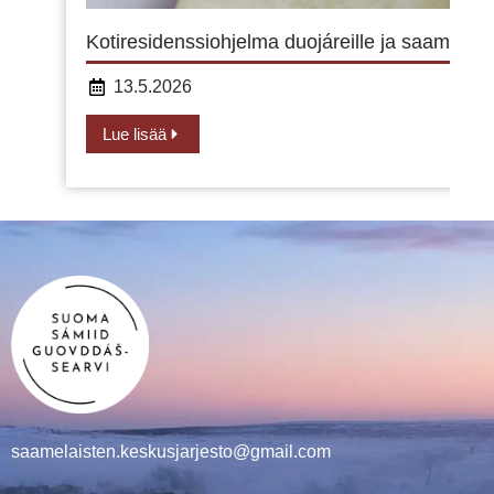
Kotiresidenssiohjelma duojáreille ja saamelaisill
13.5.2026
Lue lisää
saamelaisten.keskusjarjesto@gmail.com