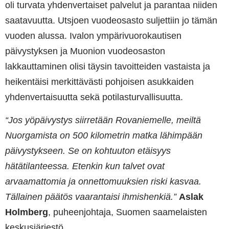
oli turvata yhdenvertaiset palvelut ja parantaa niiden
saatavuutta. Utsjoen vuodeosasto suljettiin jo tämän
vuoden alussa. Ivalon ympärivuorokautisen
päivystyksen ja Muonion vuodeosaston
lakkauttaminen olisi täysin tavoitteiden vastaista ja
heikentäisi merkittävästi pohjoisen asukkaiden
yhdenvertaisuutta sekä potilasturvallisuutta.
“Jos yöpäivystys siirretään Rovaniemelle, meiltä
Nuorgamista on 500 kilometrin matka lähimpään
päivystykseen. Se on kohtuuton etäisyys
hätätilanteessa. Etenkin kun talvet ovat
arvaamattomia ja onnettomuuksien riski kasvaa.
Tällainen päätös vaarantaisi ihmishenkiä.”
Aslak
Holmberg
, puheenjohtaja, Suomen saamelaisten
keskusjärjestö