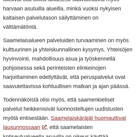
harvaan asutuilla alueilla, minkä vuoksi nykyisen
kaltaisen palvelutason säilyttäminen on
välttämätöntä.
Saamelaisalueen palveluiden turvaaminen on myös
kulttuurinen ja yhteiskunnallinen kysymys. Yhteisöjen
hyvinvointi, mahdollisuus asua ja työskennellä
pohjoisessa sekä perinteisten elinkeinojen
harjoittaminen edellyttävät, että peruspalvelut ovat
saavutettavissa kohtuullisen matkan ja ajan päässä.
Todennäköistä olisi myös, että saamenkieliset
palvelut heikkenisivät luonnosteltujen uudistusten
myötä entisestään.
Saamelaiskäräjät huomauttivat
lausunnossaan
, että saamelaisten
kotiseutualueella asuvilla on oikeus käyttää