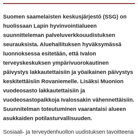
Suomen saamelaisten keskusjärjestö (SSG) on
huolissaan Lapin hyvinvointialueen
suunnitteleman palveluverkkouudistuksen
seurauksista. Aluehallituksen hyväksymässä
luonnoksessa esitetään, että Ivalon
terveyskeskuksen ympärivuorokautinen
päivystys lakkautettaisiin ja yöaikainen päivystys
keskitettäisiin Rovaniemelle.
Lisäksi Muonion
vuodeosasto lakkautettaisiin ja
vuodeosastopaikkoja Ivalossakin vähennettäisiin.
Suunnitelman toteutuminen vaarantaisi alueen
asukkaiden potilasturvallisuuden.
Sosiaali- ja terveydenhuollon uudistuksen tavoitteena