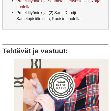
Projektityöntekijä Saamelaisneuvostossa, Norjan
puolella
Projektityöntekijät (2) Sámi Duodji –
Samelojdstiftelsein, Ruotsin puolella
Tehtävät ja vastuut: