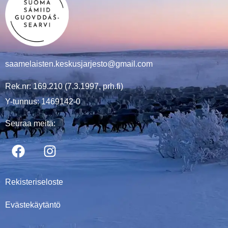
saamelaisten.keskusjarjesto@gmail.com
Rek.nr: 169.210 (7.3.1997, prh.fi)
Y-tunnus: 1469142-0
Seuraa meitä:
Rekisteriseloste
Evästekäytäntö