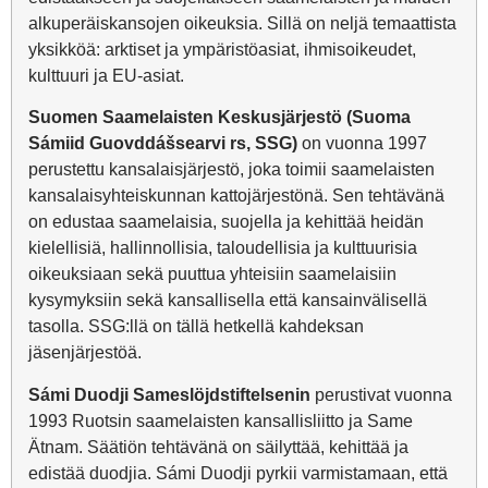
alkuperäiskansojen oikeuksia. Sillä on neljä temaattista
yksikköä: arktiset ja ympäristöasiat, ihmisoikeudet,
kulttuuri ja EU-asiat.
Suomen Saamelaisten Keskusjärjestö (Suoma
Sámiid Guovddášsearvi rs, SSG)
on vuonna 1997
perustettu kansalaisjärjestö, joka toimii saamelaisten
kansalaisyhteiskunnan kattojärjestönä. Sen tehtävänä
on edustaa saamelaisia, suojella ja kehittää heidän
kielellisiä, hallinnollisia, taloudellisia ja kulttuurisia
oikeuksiaan sekä puuttua yhteisiin saamelaisiin
kysymyksiin sekä kansallisella että kansainvälisellä
tasolla. SSG:llä on tällä hetkellä kahdeksan
jäsenjärjestöä.
Sámi Duodji Sameslöjdstiftelsenin
perustivat vuonna
1993 Ruotsin saamelaisten kansallisliitto ja Same
Ätnam. Säätiön tehtävänä on säilyttää, kehittää ja
edistää duodjia. Sámi Duodji pyrkii varmistamaan, että