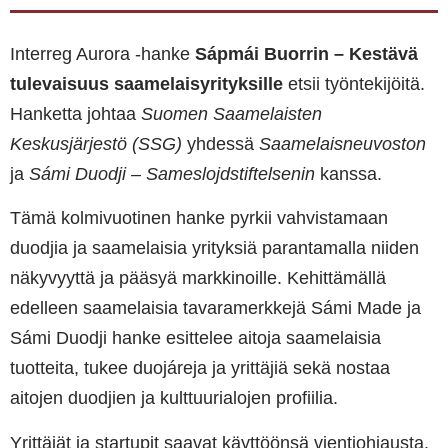
Interreg Aurora -hanke
Sápmái Buorrin – Kestävä
tulevaisuus saamelaisyrityksille
etsii työntekijöitä.
Hanketta johtaa
Suomen Saamelaisten
Keskusjärjestö (SSG)
yhdessä
Saamelaisneuvoston
ja
Sámi Duodji – Sameslojdstiftelsenin
kanssa.
Tämä kolmivuotinen hanke pyrkii vahvistamaan
duodjia ja saamelaisia ​​yrityksiä parantamalla niiden
näkyvyyttä ja pääsyä markkinoille. Kehittämällä
edelleen saamelaisia ​​tavaramerkkejä Sámi Made ja
Sámi Duodji hanke esittelee aitoja saamelaisia ​​
tuotteita, tukee duojáreja ja yrittäjiä sekä nostaa
aitojen duodjien ja kulttuurialojen profiilia.
Yrittäjät ja startupit saavat käyttöönsä vientiohjausta,