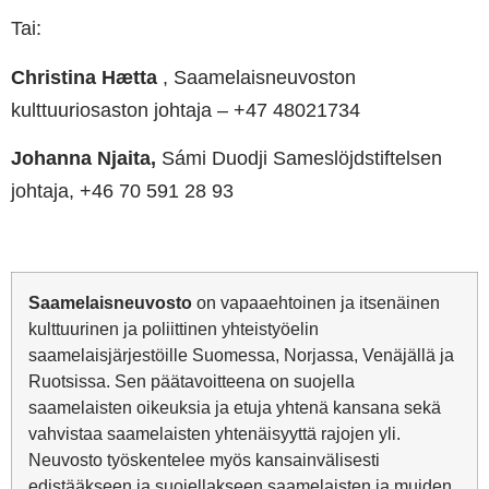
Tai:
Christina Hætta
, Saamelaisneuvoston
kulttuuriosaston johtaja – +47 48021734
Johanna Njaita,
Sámi Duodji Sameslöjdstiftelsen
johtaja, +46 70 591 28 93
Saamelaisneuvosto
on vapaaehtoinen ja itsenäinen
kulttuurinen ja poliittinen yhteistyöelin
saamelaisjärjestöille Suomessa, Norjassa, Venäjällä ja
Ruotsissa. Sen päätavoitteena on suojella
saamelaisten oikeuksia ja etuja yhtenä kansana sekä
vahvistaa saamelaisten yhtenäisyyttä rajojen yli.
Neuvosto työskentelee myös kansainvälisesti
edistääkseen ja suojellakseen saamelaisten ja muiden