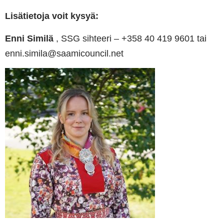
Lisätietoja voit kysyä:
Enni Similä
, SSG sihteeri – +358 40 419 9601 tai
enni.simila@saamicouncil.net