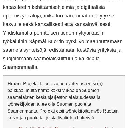
kapasiteetin kehittämisohjelmia ja digitaalisia
oppimistyökaluja, mikä luo paremmat edellytykset
kasvulle sekä kansallisesti että kansainvälisesti.
Yhdistämällä perinteisen tiedon nykyaikaisiin
työkaluihin Sápmái Buorrin pyrkii voimaannuttamaan
saamelaisyhteisöjä, edistämään kestäviä yrityksiä ja
suojelemaan saamelaiskulttuuria kaikkialla
Saamenmaalla.
Huom:
Projektilla on avoinna yhteensä viisi (5)
paikkaa, mutta nämä kaksi virkaa on Suomen
saamelaisten keskusjärjestön alaisuudessa ja
työntekijöiden tulee olla Suomen puolelta
Saamenmaata. Projekti etsii työntekijöitä myös Ruotsin
ja Norjan puolelta, joista lisätietoa linkeistä.