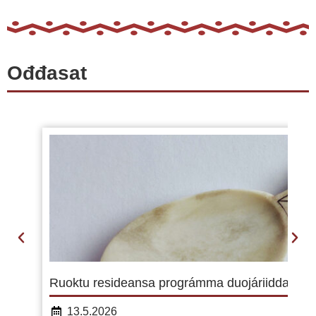
Ođđasat
Ruoktu resideansa prográmma duojáriidda ja sám
13.5.2026