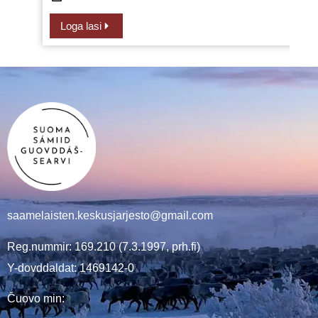
Loga lasi
saamelaisten.keskusjarjesto@gmail.com
Reg.nummir: 169.210 (7.3.1997, prh.fi)
Y-dovddaldat: 1469142-0
Čuovo min: