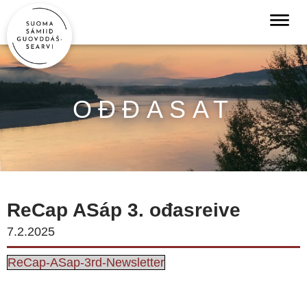
OĐĐASAT
ReCap ASáp 3. ođasreive
7.2.2025
ReCap-ASap-3rd-Newsletter