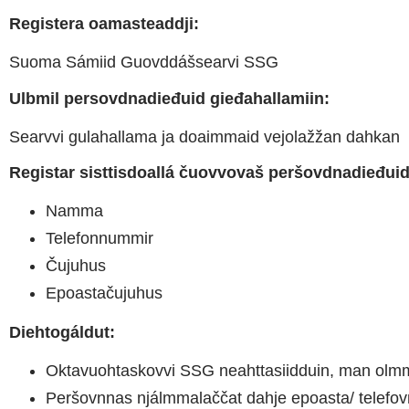
Registera oamasteaddji
:
Suoma Sámiid Guovddášsearvi SSG
Ulbmil persovdnadieđuid gieđahallamiin:
Searvvi gulahallama ja doaimmaid vejolažžan dahkan
Registar sisttisdoallá čuovvovaš peršovdnadieđuid
Namma
Telefonnummir
Čujuhus
Epoastačujuhus
Diehtogáldut:
Oktavuohtaskovvi SSG neahttasiidduin, man olm
Peršovnnas njálmmalaččat dahje epoasta/ telefov