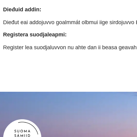
Dieđuid addin:
Dieđut eai addojuvvo goalmmát olbmui iige sirdojuvvo 
Registera suodjaleapmi:
Register lea suodjaluvvon nu ahte dan ii beasa geavah