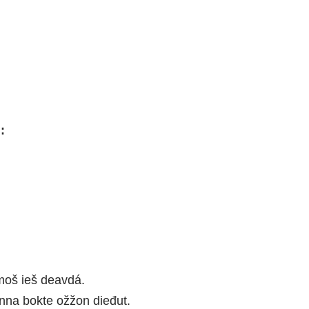
:
moš ieš deavdá.
nna bokte ožžon dieđut.