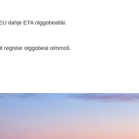
EU dahje ETA olggobeallái.
it registar olggobeal olmmoš.