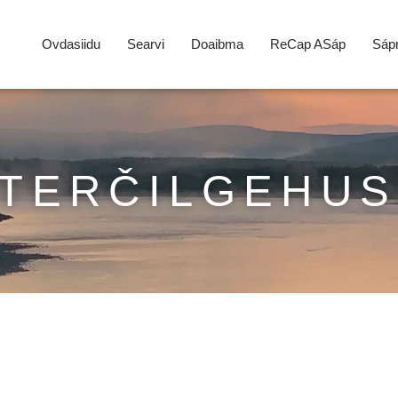
Ovdasiidu
Searvi
Doaibma
ReCap ASáp
Sápm
TERČILGEHUS