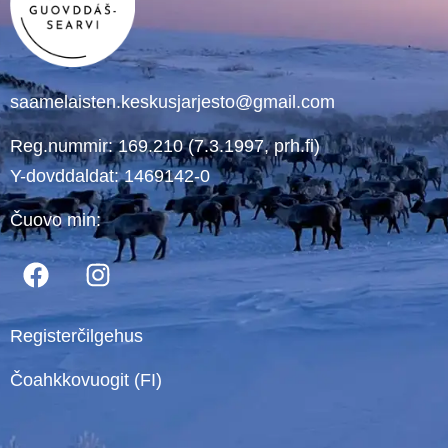
saamelaisten.keskusjarjesto@gmail.com
Reg.nummir: 169.210 (7.3.1997, prh.fi)
Y-dovddaldat: 1469142-0
Čuovo min:
Registerčilgehus
Čoahkkovuogit (FI)