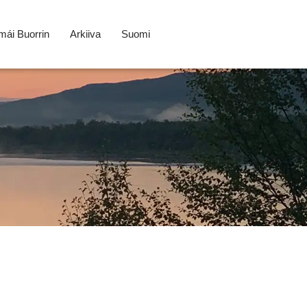
ái Buorrin
Arkiiva
Suomi