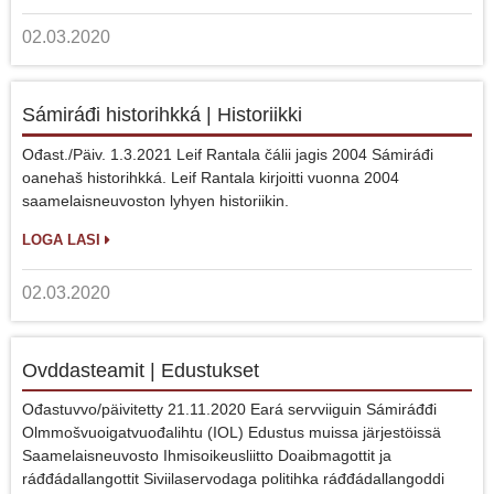
02.03.2020
Sámiráđi historihkká | Historiikki
Ođast./Päiv. 1.3.2021 Leif Rantala čálii jagis 2004 Sámiráđi
oanehaš historihkká. Leif Rantala kirjoitti vuonna 2004
saamelaisneuvoston lyhyen historiikin.
LOGA LASI
02.03.2020
Ovddasteamit | Edustukset
Ođastuvvo/päivitetty 21.11.2020 Eará servviiguin Sámiráđđi
Olmmošvuoigatvuođalihtu (IOL) Edustus muissa järjestöissä
Saamelaisneuvosto Ihmisoikeusliitto Doaibmagottit ja
ráđđádallangottit Siviilaservodaga politihka ráđđádallangoddi