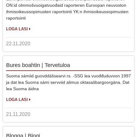
ON:id olmmošvuoigatvuođaid raporteren Euroopan neuvoston
ihmisoikeussopimusten raportointi YK:n ihmisoikeussopimusten
raportointi
LOGA LASI
22.11.2020
Bures boahtin | Tervetuloa
Suoma sámiid guovddášsearvi rs. -SSG lea vuođđuduvvon 1997
ja dat lea Suoma sámi servviid alimus oktasašbargoorgána. Dat
lea Suoma áidna
LOGA LASI
21.11.2020
Blogga | Blogi