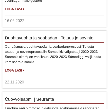
Jyehilágán näliolgoštem
LOGA LASI
16.06.2022
Duohtavuohta ja soabadan | Totuus ja sovinto
Oahpásmuva duohtavuođa- ja soabadanprosessii Tutustu
totuus- ja sovintoprosessiin Sámedikki válgabadji 2020-2023 –
Saamelaiskäräjien vaalikausi 2020-2023 Sámediggi válljii ođđa
komissáraid sámiid
LOGA LASI
22.11.2020
Čuovvoleapmi | Seuranta
Eurohpá ráđi olmmošvuoigatvuođa soahpamušaid raporteren