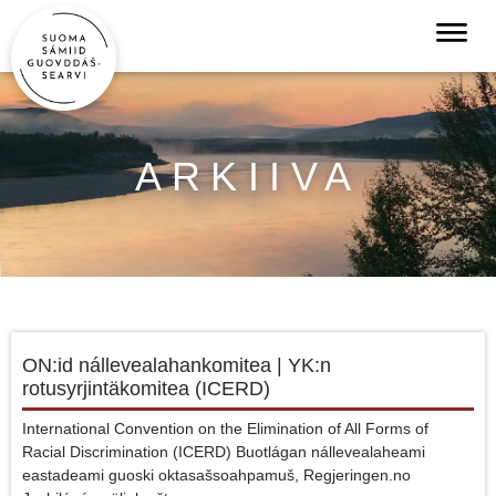
ARKIIVA
ON:id nállevealahankomitea | YK:n
rotusyrjintäkomitea (ICERD)
International Convention on the Elimination of All Forms of
Racial Discrimination (ICERD) Buotlágan nállevealaheami
eastadeami guoski oktasašsoahpamuš, Regjeringen.no