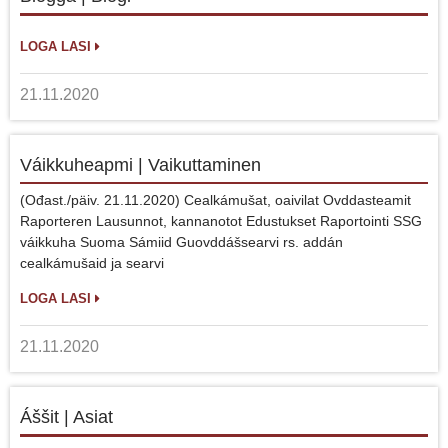
LOGA LASI
21.11.2020
Váikkuheapmi | Vaikuttaminen
(Ođast./päiv. 21.11.2020) Cealkámušat, oaivilat Ovddasteamit
Raporteren Lausunnot, kannanotot Edustukset Raportointi SSG
váikkuha Suoma Sámiid Guovddášsearvi rs. addán
cealkámušaid ja searvi
LOGA LASI
21.11.2020
Áššit | Asiat