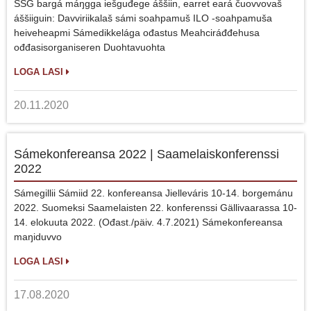
SSG bargá máŋgga iešguđege áššiin, earret eará čuovvovaš
áššiiguin: Davviriikalaš sámi soahpamuš ILO -soahpamuša
heiveheapmi Sámedikkelága ođastus Meahciráđđehusa
ođđasisorganiseren Duohtavuohta
LOGA LASI
20.11.2020
Sámekonfereansa 2022 | Saamelaiskonferenssi
2022
Sámegillii Sámiid 22. konfereansa Jielleváris 10-14. borgemánu
2022. Suomeksi Saamelaisten 22. konferenssi Gällivaarassa 10-
14. elokuuta 2022. (Ođast./päiv. 4.7.2021) Sámekonfereansa
maŋiduvvo
LOGA LASI
17.08.2020