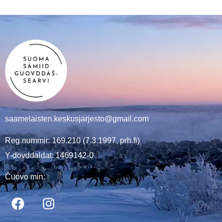
saamelaisten.keskusjarjesto@gmail.com
Reg.nummir: 169.210 (7.3.1997, prh.fi)
Y-dovddaldat: 1469142-0
Čuovo min: