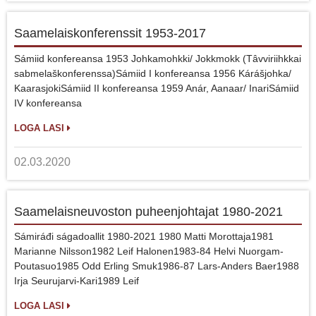
Saamelaiskonferenssit 1953-2017
Sámiid konfereansa 1953 Johkamohkki/ Jokkmokk (Tâvviriihkkai
sabmelaškonferenssa)Sámiid I konfereansa 1956 Kárášjohka/
KaarasjokiSámiid II konfereansa 1959 Anár, Aanaar/ InariSámiid
IV konfereansa
LOGA LASI
02.03.2020
Saamelaisneuvoston puheenjohtajat 1980-2021
Sámiráđi ságadoallit 1980-2021 1980 Matti Morottaja1981
Marianne Nilsson1982 Leif Halonen1983-84 Helvi Nuorgam-
Poutasuo1985 Odd Erling Smuk1986-87 Lars-Anders Baer1988
Irja Seurujarvi-Kari1989 Leif
LOGA LASI