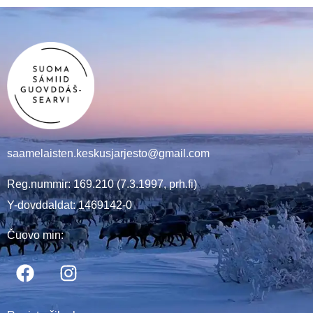
saamelaisten.keskusjarjesto@gmail.com
Reg.nummir: 169.210 (7.3.1997, prh.fi)
Y-dovddaldat: 1469142-0
Čuovo min: