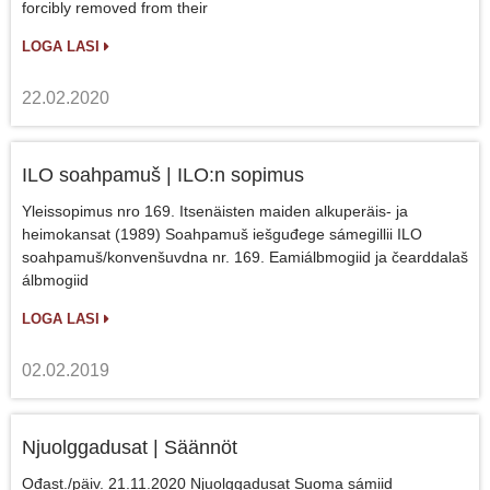
forcibly removed from their
LOGA LASI
22.02.2020
ILO soahpamuš | ILO:n sopimus
Yleissopimus nro 169. Itsenäisten maiden alkuperäis- ja
heimokansat (1989) Soahpamuš iešguđege sámegillii ILO
soahpamuš/konvenšuvdna nr. 169. Eamiálbmogiid ja čearddalaš
álbmogiid
LOGA LASI
02.02.2019
Njuolggadusat | Säännöt
Ođast./päiv. 21.11.2020 Njuolggadusat Suoma sámiid