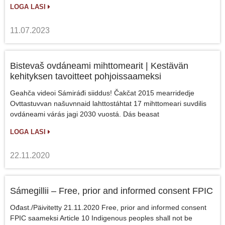
LOGA LASI
11.07.2023
Bistevaš ovdáneami mihttomearit | Kestävän
kehityksen tavoitteet pohjoissaameksi
Geahča videoi Sámiráđi siiddus! Čakčat 2015 mearridedje
Ovttastuvvan našuvnnaid lahttostáhtat 17 mihttomeari suvdilis
ovdáneami várás jagi 2030 vuostá. Dás beasat
LOGA LASI
22.11.2020
Sámegillii – Free, prior and informed consent FPIC
Ođast./Päivitetty 21.11.2020 Free, prior and informed consent
FPIC saameksi Article 10 Indigenous peoples shall not be