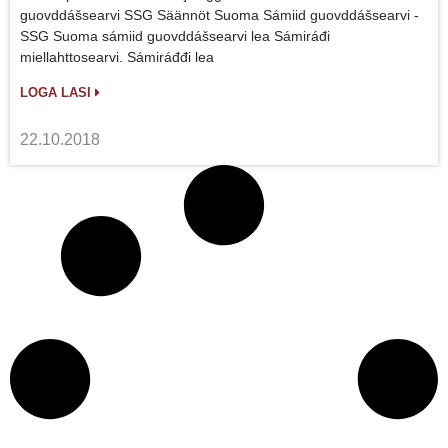
guovddášsearvi SSG Säännöt Suoma Sámiid guovddášsearvi -
SSG Suoma sámiid guovddášsearvi lea Sámiráđi
miellahttosearvi. Sámiráđđi lea
LOGA LASI
22.10.2018