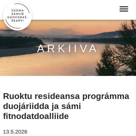
ARKIIVA
Ruoktu resideansa prográmma
duojáriidda ja sámi
fitnodatdoalliide
13.5.2026