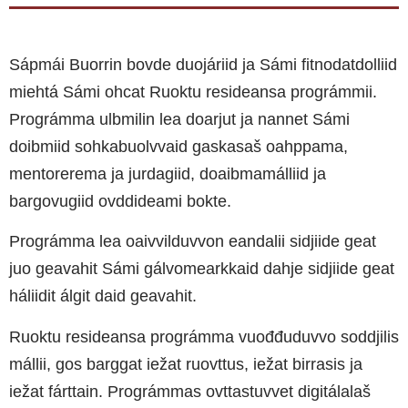
Sápmái Buorrin bovde duojáriid ja Sámi fitnodatdolliid
miehtá Sámi ohcat Ruoktu resideansa prográmmii.
Prográmma ulbmilin lea doarjut ja nannet Sámi
doibmiid sohkabuolvvaid gaskasaš oahppama,
mentorerema ja jurdagiid, doaibmamálliid ja
bargovugiid ovddideami bokte.
Prográmma lea oaivvilduvvon eandalii sidjiide geat
juo geavahit Sámi gálvomearkkaid dahje sidjiide geat
háliidit álgit daid geavahit.
Ruoktu resideansa prográmma vuođđuduvvo soddjilis
mállii, gos barggat iežat ruovttus, iežat birrasis ja
iežat fárttain. Prográmmas ovttastuvvet
digitálalaš