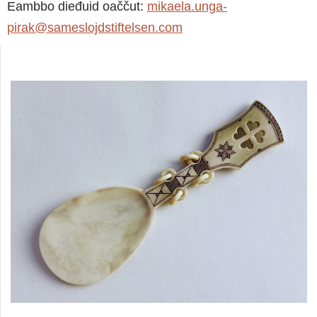
Eambbo dieđuid oaččut:
mikaela.unga-
pirak@sameslojdstiftelsen.com