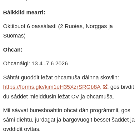
Báikkiid mearri:
Oktiibuot 6 oassálasti (2 Ruoŧas, Norggas ja
Suomas)
Ohcan:
Ohcanáigi: 13.4.-7.6.2026
Sáhtát guođđit iežat ohcamuša dáinna skoviin:
https://forms.gle/kjm1eH35XzrSRGb8A
, gos bivdit
du sáddet mielddusin iežat CV ja ohcamuša.
Mii sávvat buresboahtin ohcat dán prográmmii, gos
sámi diehtu, jurdagat ja bargovuogit besset šaddet ja
ovddidit ovttas.