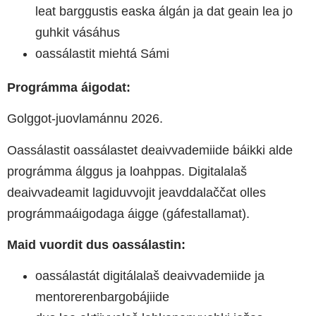
leat barggustis easka álgán ja dat geain lea jo
guhkit vásáhus
oassálastit miehtá Sámi
Prográmma áigodat:
Golggot-juovlamánnu 2026.
Oassálastit oassálastet deaivvademiide báikki alde
prográmma álggus ja loahppas. Digitalalaš
deaivvadeamit lagiduvvojit jeavddalaččat olles
prográmmaáigodaga áigge (gáfestallamat).
Maid vuordit dus oassálastin:
oassálastát
digitálalaš deaivvademiide ja
mentorerenbargobájiide