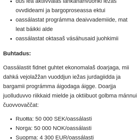
dus lea aktiivvalaš lahkananvuohki iežas
ovvdideami ja bargoproseassa ektui
oassálastat
prográmma deaivvademiide, mat
leat báikki alde
oassálastat
oktasaš vásáhusaid juohkimii
Buhtadus:
Oassálastit fidnet guhtet
ekonomalaš
doarjaga, mii
dahká vejolažžan vuoddjun iežas jurdagiidda ja
bargamii prográmma áigodaga áigge. Doarjja
juolluduvvo riikkaid mielde ja oktiibuot golbma mánnui
čuovvovaččat:
Ruoŧŧa: 50 000 SEK/oassálasti
Norga: 50 000 NOK/oassálasti
Suopma: 4 300 EUR/oassálasti