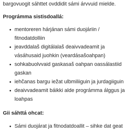
bargovuogit sáhttet ovddidit sámi árvvuid mielde.
Prográmma sistisdoallá:
mentoreren hárjánan sámi duojáriin /
fitnodatdolliin
jeavddalaš digitálalaš deaivvadeamit ja
vásáhusaid juohkin (veardásašoahpan)
sohkabuolvvaid gaskasaš oahpan oassálastiid
gaskan
iehčanas bargu iežat ulbmiliiguin ja jurdagiiguin
deaivvadeamit báikki alde prográmma álggus ja
loahpas
Gii sáhttá ohcat:
Sámi duojárat ja fitnodatdoallit – sihke dat geat