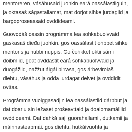
mentoreren, vásáhusaid juohkin eará
oassálastiiguin
,
ja oktasaš ságastallamat, mat dorjot sihke jurdagiid ja
bargoproseassaid ovddideami.
Guovddáš oassin prográmma lea sohkabuolvvaid
gaskasaš dieđu juohkin, gos oassálastit ohppet sihke
mentoris ja nubbi nuppis. Go čohkket oktii sámi
doibmiid, geat ovddastit eará sohkabuolvvaid ja
duogážiid, oažžut áigái birrasa, gos árbevirolaš
diehtu, vásáhus ja ođđa jurdagat deivet ja ovddidit
ovttas.
Prográmma vuolggasadjin lea
oassálastiid
dárbbut ja
dat doarju sin iežaset prošeavttaid ja doaibmamálliid
ovddideami
. Dat dahká saji guorahallamii, dutkamii ja
máinnasteapmái, gos diehtu, hutkáivuohta ja