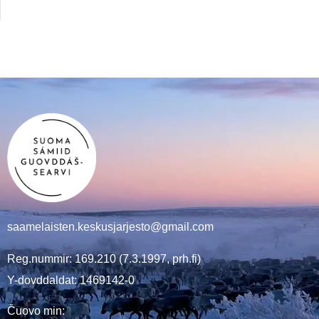
saamelaisten.keskusjarjesto@gmail.com
Reg.nummir: 169.210 (7.3.1997, prh.fi)
Y-dovddaldat: 1469142-0
Čuovo min: