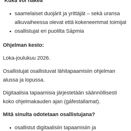
Kuka voi hakea
saamelaiset duojárit ja yrittäjät – sekä uransa
alkuvaiheessa olevat että kokeneemmat toimijat
osallistujat eri puolilta Sápmia
Ohjelman kesto:
Loka-joulukuu 2026.
Osallistujat osallistuvat lähitapaamisiin ohjelman
alussa ja lopussa.
Digitaalisia tapaamisia järjestetään säännöllisesti
koko ohjelmakauden ajan (gáfestallamat).
Mitä sinulta odotetaan osallistujana?
osallistut digitaalisiin tapaamisiin ja