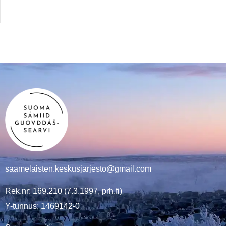
saamelaisten.keskusjarjesto@gmail.com
Rek.nr: 169.210 (7.3.1997, prh.fi)
Y-tunnus: 1469142-0