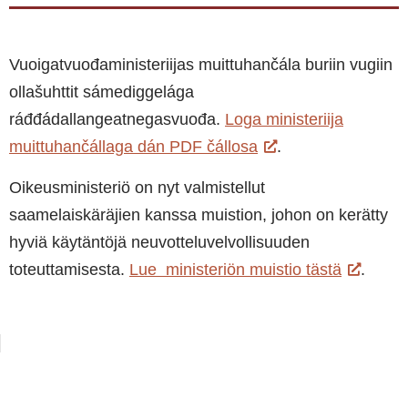
Vuoigatvuođaministeriijas muittuhančála buriin vugiin
ollašuhttit sámediggelága
ráđđádallangeatnegasvuođa.
Loga ministeriija
muittuhančállaga dán PDF čállosa
.
Oikeusministeriö on nyt valmistellut
saamelaiskäräjien kanssa muistion, johon on kerätty
hyviä käytäntöjä neuvotteluvelvollisuuden
toteuttamisesta.
Lue ministeriön muistio tästä
.