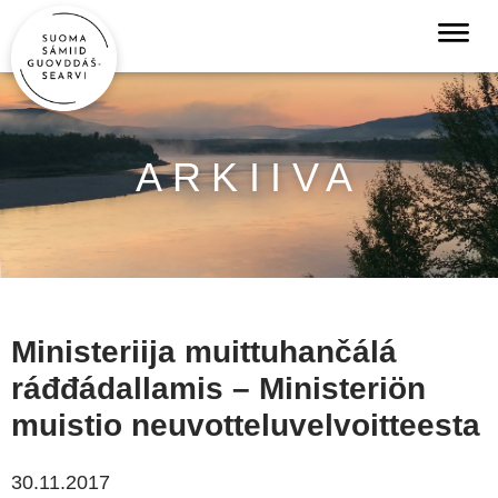
ARKIIVA
Ministeriija muittuhančálá
ráđđádallamis – Ministeriön
muistio neuvotteluvelvoitteesta
30.11.2017