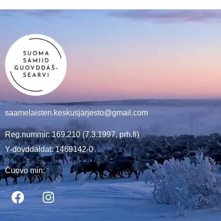
saamelaisten.keskusjarjesto@gmail.com
Reg.nummir: 169.210 (7.3.1997, prh.fi)
Y-dovddaldat: 1469142-0
Čuovo min: