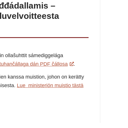
áđđádallamis –
luvelvoitteesta
in ollašuhttit sámediggelága
ittuhančállaga dán PDF čállosa
.
ien kanssa muistion, johon on kerätty
misesta.
Lue ministeriön muistio tästä