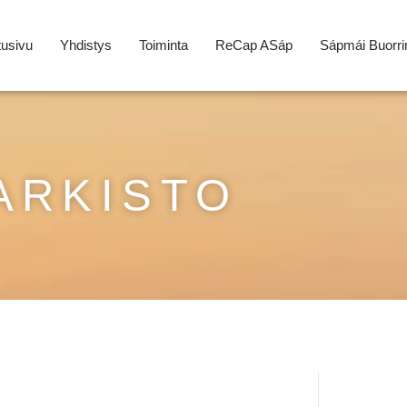
tusivu
Yhdistys
Toiminta
ReCap ASáp
Sápmái Buorri
ARKISTO