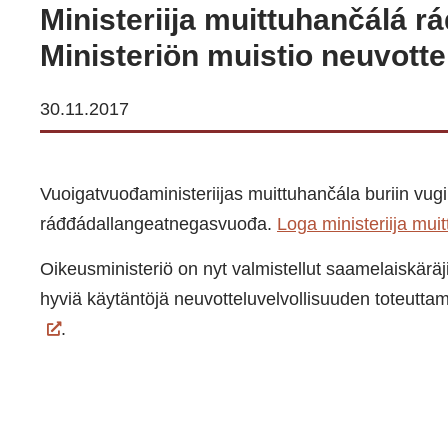
Ministeriija muittuhančálá r
Ministeriön muistio neuvotte
30.11.2017
Vuoigatvuođaministeriijas muittuhančála buriin vugi
ráđđádallangeatnegasvuođa.
Loga ministeriija mu
Oikeusministeriö on nyt valmistellut saamelaiskäräj
hyviä käytäntöjä neuvotteluvelvollisuuden toteutta
.