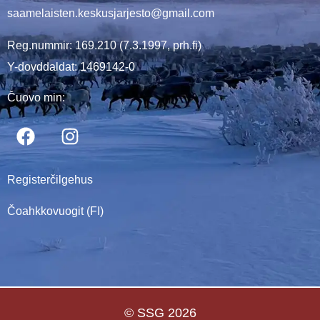
saamelaisten.keskusjarjesto@gmail.com
Reg.nummir: 169.210 (7.3.1997, prh.fi)
Y-dovddaldat: 1469142-0
Čuovo min:
Registerčilgehus
Čoahkkovuogit (FI)
© SSG 2026