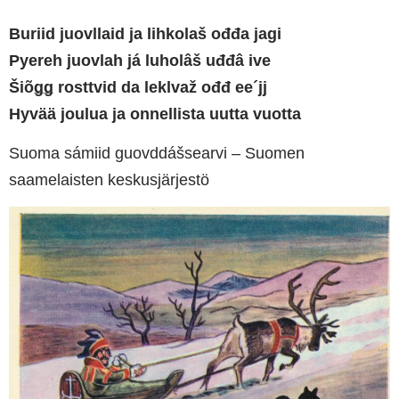
Buriid juovllaid ja lihkolaš ođđa jagi
Pyereh juovlah já luholâš uđđâ ive
Šiõǥǥ rosttvid da leklvaž ođđ ee´jj
Hyvää joulua ja onnellista uutta vuotta
Suoma sámiid guovddášsearvi – Suomen
saamelaisten keskusjärjestö