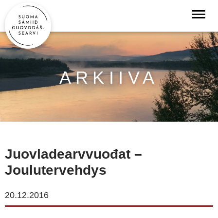
ARKIIVA
Juovladearvvuođat –
Joulutervehdys
20.12.2016