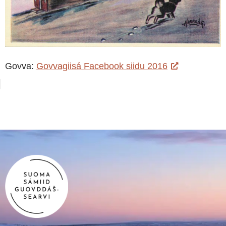
Govva:
Govvagiisá Facebook siidu 2016