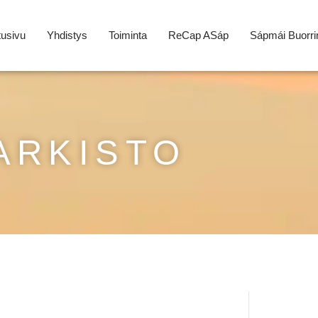
tusivu
Yhdistys
Toiminta
ReCap ASáp
Sápmái Buorri
ARKISTO