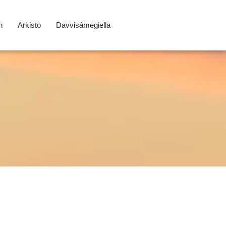
n
Arkisto
Davvisámegiella