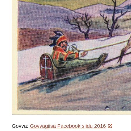
Govva:
Govvagiisá Facebook siidu 2016