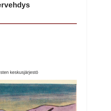
ervehdys
ten keskusjärjestö