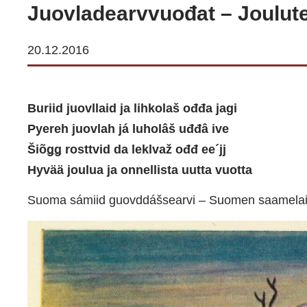
Juovladearvvuođat – Joulut
20.12.2016
Buriid juovllaid ja lihkolaš ođđa jagi
Pyereh juovlah já luholâš uđđâ ive
Šiõǥǥ rosttvid da leklvaž ođđ ee´jj
Hyvää joulua ja onnellista uutta vuotta
Suoma sámiid guovddášsearvi – Suomen saamelais