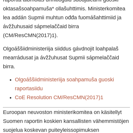
oktasašsoahpamuša* ollašuhttimis. Ministerkomitea
lea addán Supmii muhtun ođđa fuomášahttimiid ja
ávžžuhusaid sápmelaččaid birra
(CM/ResCMN(2017)1).
Olgoáššiidministeriija siiddus gávdnojit loahpalaš
mearrádusat ja ávžžuhusat Supmii sápmelaččaid
birra.
Olgoáššiidministeriija soahpamuša guoski
raportasiidu
CoE Resolution CM/ResCMN(2017)1
Euroopan neuvoston ministerikomitea on käsitellyt
Suomen raportin koskien kansallisten vähemmistöjen
suojelua koskevan puiteyleissopimuksen