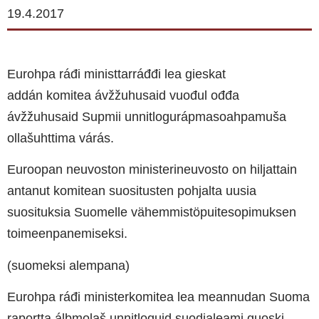
19.4.2017
Eurohpa ráđi ministtarráđđi lea gieskat
addán komitea ávžžuhusaid vuođul ođđa
ávžžuhusaid Supmii unnitlogurápmasoahpamuša
ollašuhttima várás.
Euroopan neuvoston ministerineuvosto on hiljattain
antanut komitean suositusten pohjalta uusia
suosituksia Suomelle vähemmistöpuitesopimuksen
toimeenpanemiseksi.
(suomeksi alempana)
Eurohpa ráđi ministerkomitea lea meannudan Suoma
raportta álbmolaš unnitloguid suodjaleami guoski