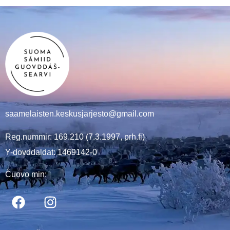
saamelaisten.keskusjarjesto@gmail.com
Reg.nummir: 169.210 (7.3.1997, prh.fi)
Y-dovddaldat: 1469142-0
Čuovo min: