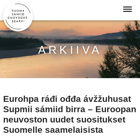
ARKIIVA
Eurohpa ráđi ođđa ávžžuhusat
Supmii sámiid birra – Euroopan
neuvoston uudet suositukset
Suomelle saamelaisista