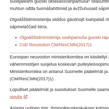
suodjaleami guoski oktasašsoahpamuša* ollašuhtti
muhtun ođđa fuomášahttimiid ja ávžžuhusaid sáp
Olgoáššiidministeriija siiddus gávdnojit loahpalaš
sápmelaččaid birra.
Olgoáššiidministeriija soahpamuša guoski rapo
CoE Resolution CM/ResCMN(2017)1
Euroopan neuvoston ministerikomitea on käsitellyt
vähemmistöjen suojelua koskevan puiteyleissopim
Ministerikomitea on antanut Suomelle päätelmät ja 
(CM/ResCMN(2017)1) .
Lopulliset päätelmät ja suositukset Suomelle saame
sivulta
.
Asiasta uutinen mm. Ihmisoikeuskeskuksen kotisivu