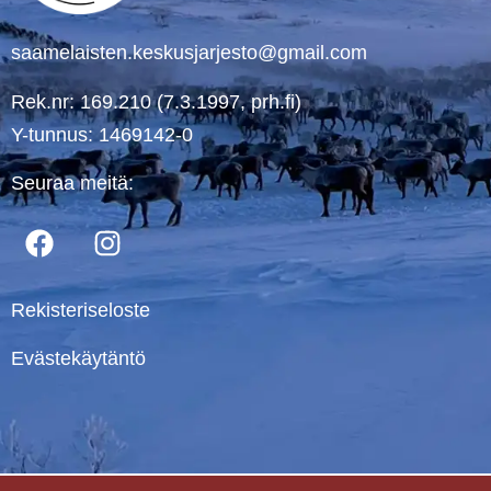
saamelaisten.keskusjarjesto@gmail.com
Rek.nr: 169.210 (7.3.1997, prh.fi)
Y-tunnus: 1469142-0
Seuraa meitä:
Rekisteriseloste
Evästekäytäntö