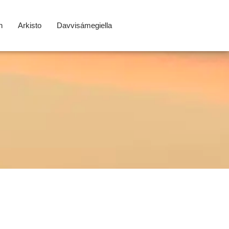
n
Arkisto
Davvisámegiella