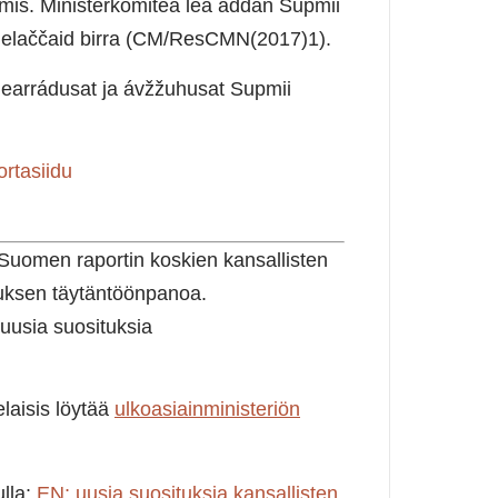
mis. Ministerkomitea lea addán Supmii
melaččaid birra (CM/ResCMN(2017)1).
 mearrádusat ja ávžžuhusat Supmii
rtasiidu
 Suomen raportin koskien kansallisten
uksen täytäntöönpanoa.
uusia suosituksia
laisis löytää
ulkoasiainministeriön
lla:
EN; uusia suosituksia kansallisten