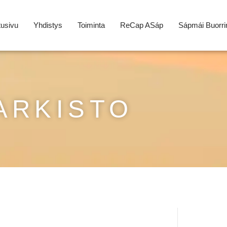
tusivu
Yhdistys
Toiminta
ReCap ASáp
Sápmái Buorri
ARKISTO