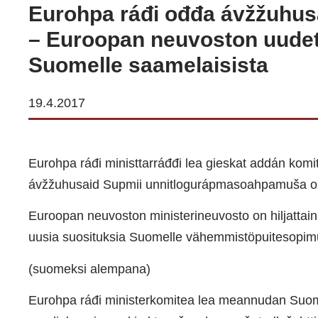
Eurohpa ráđi ođđa ávžžuhusa
– Euroopan neuvoston uudet
Suomelle saamelaisista
19.4.2017
Eurohpa ráđi ministtarráđđi lea gieskat addán kom
ávžžuhusaid Supmii unnitlogurápmasoahpamuša ol
Euroopan neuvoston ministerineuvosto on hiljattain
uusia suosituksia Suomelle vähemmistöpuitesopi
(suomeksi alempana)
Eurohpa ráđi ministerkomitea lea meannudan Suoma