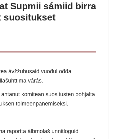
t Supmii sámiid birra
 suositukset
itea ávžžuhusaid vuođul ođđa
lašuhttima várás.
 antanut komitean suositusten pohjalta
muksen toimeenpanemiseksi.
 raportta álbmolaš unnitloguid