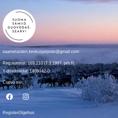
saamelaisten.keskusjarjesto@gmail.com
Reg.nummir: 169.210 (7.3.1997, prh.fi)
Y-dovddaldat: 1469142-0
Čuovo min:
Registerčilgehus