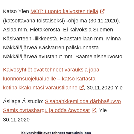
Katso Ylen
MOT: Luonto kaivosten tiellä
(katsottavana toistaiseksi) -ohjelma (30.11.2020).
Asiaa mm. Hietakerosta, Ei kaivoksia Suomen
Käsivarteen -liikkeestä. Haastatellaan mm. Minna
Näkkäläjärveä Käsivarren paliskunnasta.
Näkkäläjärveä avustanut mm. Saamelaisneuvosto.
Kaivosyhtiöt ovat tehneet varauksia jopa
luonnonsuojelualueille – katso kartasta
kotipaikkakuntasi varaustilanne
, 30.11.2020 Yle
Ásllaga Á-studio:
Sisabahkkemiidda dárbbašuvvo
Sámis ovttasbargu ja ođđa čovdosat
, Yle
30.11.2020