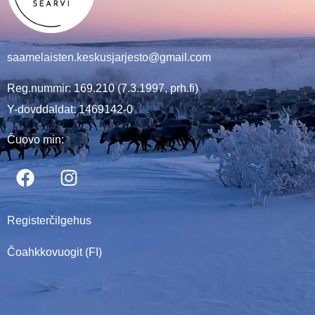
saamelaisten.keskusjarjesto@gmail.com
Reg.nummir: 169.210 (7.3.1997, prh.fi)
Y-dovddaldat: 1469142-0
Čuovo min:
Registerčilgehus
Čoahkkovuogit (FI)