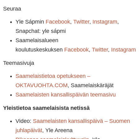
Seuraa
Yle Sápmin
Facebook
,
Twitter
,
Instagram
,
Snapchat: yle sápmi
Saamelaisalueen
koulutuskeskuksen
Facebook
,
Twitter
,
Instagram
Teemasivuja
Saamelaistietoa opetukseen –
OKTAVUOHTA.COM
, Saamelaiskäräjät
Saamelaisten kansallispäivän teemasivu
Yleistietoa saamelaisista netissä
Video:
Saamelaisten kansallispäivä –
Suomen
juhlapäivät
, Yle Areena