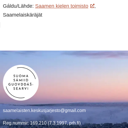
Gáldu/Lähde:
Saamen kielen toimisto
,
Saamelaiskäräjät
saamelaisten.keskusjarjesto@gmail.com
Reg.nummir: 169.210 (7.3.1997, prh.fi)