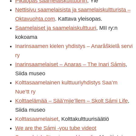
Pikaopas saamelaiskulttuuriin
, Yle
Nettisivu saamelaisista ja saamelaiskultturista –
Oktavuohta.com
. Kattava yleisopas.
Saamelaiset ja saamelaiskulttuuri
, MII ry:n
kokoama
Inarinsaamen kielen yhdistys
– Anarâškielâ servi
ry
Inarinsaamelaiset –
Anaras –
The Inari Sámis
,
Siida museo
Kolttasaamelainen kulttuuriyhdistys Saa’m
Nue’tt ry
Kolttaelämää –
Sää’mjie’llem –
Skolt Sámi Life
,
Siida museo
Kolttasaamelaiset
, Kolttakulttuurisäätiö
We are the Sámi -you tube videot