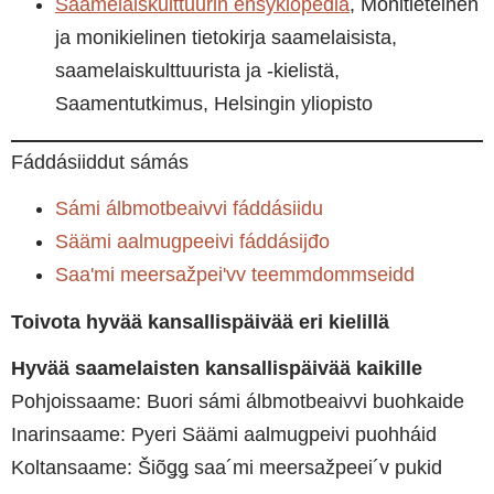
Saamelaiskulttuurin ensyklopedia
, Monitieteinen
ja monikielinen tietokirja saamelaisista,
saamelaiskulttuurista ja -kielistä,
Saamentutkimus, Helsingin yliopisto
Fáddásiiddut sámás
Sámi álbmotbeaivvi fáddásiidu
Säämi aalmugpeeivi fáddásijđo
Saaʹmi meersažpeiʹvv teemmdommseidd
Toivota hyvää kansallispäivää eri kielillä
Hyvää saamelaisten kansallispäivää kaikille
Pohjoissaame: Buori sámi álbmotbeaivvi buohkaide
Inarinsaame: Pyeri Säämi aalmugpeivi puohháid
Koltansaame: Šiõǥǥ saa´mi meersažpeei´v pukid