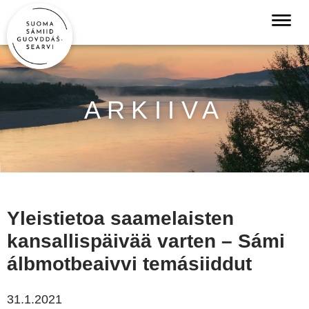
ARKIIVA
Yleistietoa saamelaisten
kansallispäivää varten – Sámi
álbmotbeaivvi temásiiddut
31.1.2021