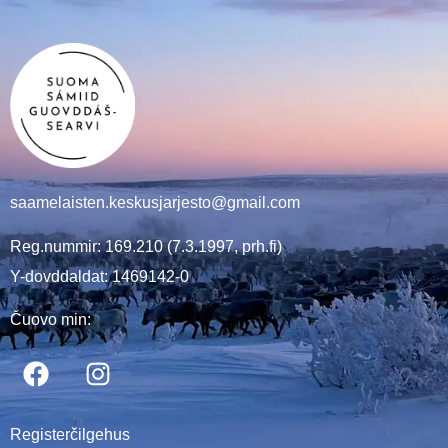
saamelaisten.keskusjarjesto@gmail.com
Reg.nummir: 169.210 (7.3.1997, prh.fi)
Y-dovddaldat: 1469142-0
Čuovo min:
Registerčilgehus