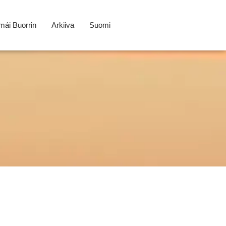
ái Buorrin
Arkiiva
Suomi