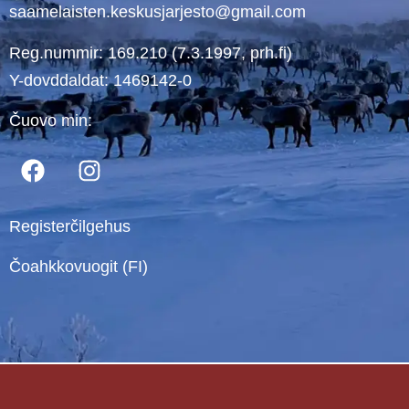
saamelaisten.keskusjarjesto@gmail.com
Reg.nummir: 169.210 (7.3.1997, prh.fi)
Y-dovddaldat: 1469142-0
Čuovo min:
Registerčilgehus
Čoahkkovuogit (FI)