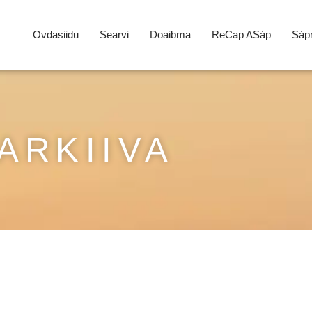
Ovdasiidu
Searvi
Doaibma
ReCap ASáp
Sápm
ARKIIVA