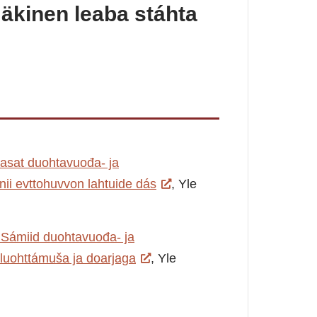
Mäkinen leaba stáhta
hasat duohtavuođa- ja
 evttohuvvon lahtuide dás
, Yle
 Sámiid duohtavuođa- ja
uohttámuša ja doarjaga
, Yle