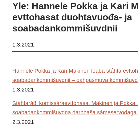
Yle: Hannele Pokka ja Kari 
evttohasat duohtavuođa- ja
soabadankommišuvdnii
1.3.2021
Hannele Pokka ja Kari Mäkinen leaba stáhta evtto
soabadankommišuvdnii – oahpásmuva kommišuvdnii
1.3.2021
Stáhtaráđi komissáraevttohasat Mäkinen ja Pokka:
soabadankommišuvdna dárbbaša sámeservodaga l
2.3.2021