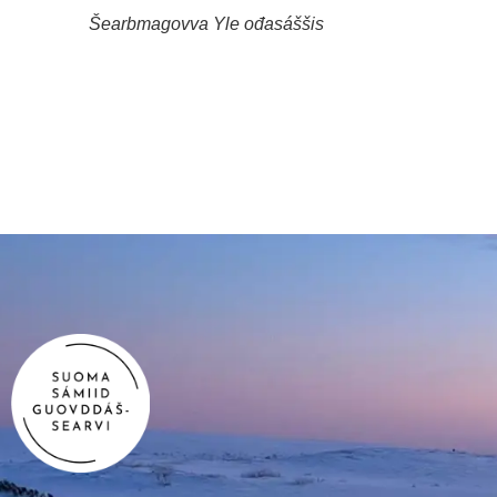
Šearbmagovva Yle ođasáššis