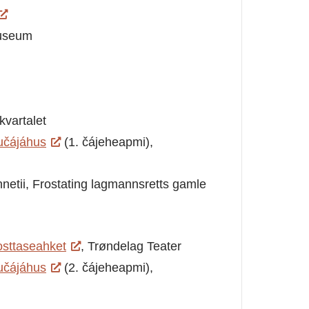
Museum
kvartalet
učájáhus
(1. čájeheapmi),
etii, Frostating lagmannsretts gamle
osttaseahket
, Trøndelag Teater
učájáhus
(2. čájeheapmi),