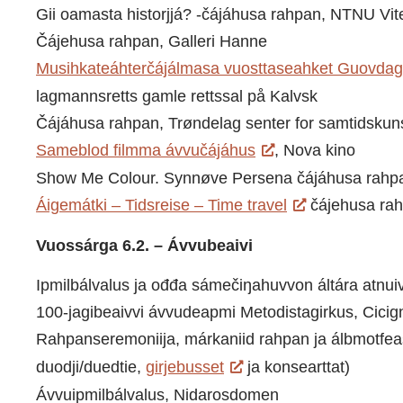
Gii oamasta historjjá? -čájáhusa rahpan, NTNU V
Čájehusa rahpan, Galleri Hanne
Musihkateáhterčájálmasa vuosttaseahket Guovdage
lagmannsretts gamle rettssal på Kalvsk
Čájáhusa rahpan, Trøndelag senter for samtidskun
Sameblod filmma ávvučájáhus
, Nova kino
Show Me Colour. Synnøve Persena čájáhusa rahpa
Áigemátki – Tidsreise – Time travel
čájehusa rah
Vuossárga 6.2. – Ávvubeaivi
Ipmilbálvalus ja ođđa sámečiŋahuvvon áltára atnu
100-jagibeaivvi ávvudeapmi Metodistagirkus, Cicig
Rahpanseremoniija, márkaniid rahpan ja álbmotfeas
duodji/duedtie,
girjebusset
ja konsearttat)
Ávvuipmilbálvalus, Nidarosdomen