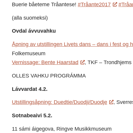
Buerie båeteme Tråantese!
#
Tråante2017
#
Tråa
(alla suomeksi)
Ovdal ávvuvahku
Åpning av utstillingen Livets dans – dans i fest og
Folkemuseum
Vernissage: Bente Haarstad
, TKF – Trondhjems 
OLLES VAHKU PROGRÁMMA
Lávvardat 4.2.
Utstillingsåpning: Duedtie/Duodji/Duodje
, Sverr
Sotnabeaivi 5.2.
11 sámi áigegova, Ringve Musikkmuseum