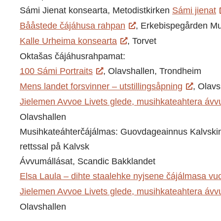
Sámi Jienat konsearta, Metodistkirken
Sámi jienat
Bååstede čájáhusa rahpan
, Erkebispegården 
Kalle Urheima konsearta
, Torvet
Oktašas čájáhusrahpamat:
100 Sámi Portraits
, Olavshallen, Trondheim
Mens landet forsvinner – utstillingsåpning
, Olavs
Jielemen Avvoe Livets glede, musihkateahtera ávv
Olavshallen
Musihkateáhterčájálmas: Guovdageainnus Kalvskinn
rettssal på Kalvsk
Ávvumállásat, Scandic Bakklandet
Elsa Laula – dihte staalehke nyjsene čájálmasa vu
Jielemen Avvoe Livets glede, musihkateahtera ávv
Olavshallen