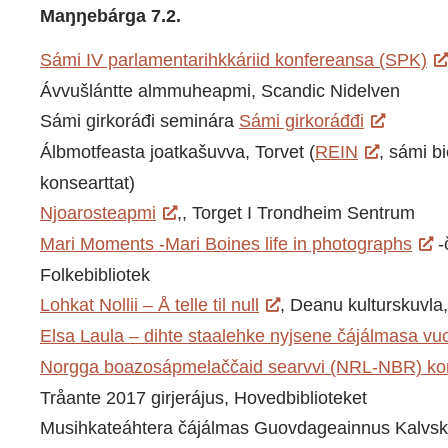
Maŋŋebárga 7.2.
Sámi IV parlamentarihkkáriid konfereansa (SPK)
Ávvušlántte almmuheapmi, Scandic Nidelven
Sámi girkoráđi seminára
Sámi girkoráđđi
Álbmotfeasta joatkašuvva, Torvet (
REIN
, sámi b
konsearttat)
Njoarosteapmi
,, Torget I Trondheim Sentrum
Mari Moments -Mari Boines life in photographs
-
Folkebibliotek
Lohkat Nollii – Å telle til null
, Deanu kulturskuvla
Elsa Laula – dihte staalehke nyjsene čájálmasa vu
Norgga boazosápmelaččaid searvvi (NRL-NBR) ko
Tråante 2017 girjerájus, Hovedbiblioteket
Musihkateáhtera čájálmas Guovdageainnus Kalvskin