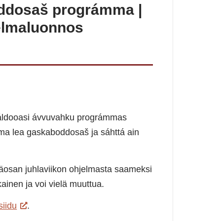
ddosaš prográmma |
jelmaluonnos
áldooasi ávvuvahku prográmmas
mma lea gaskaboddosaš ja sáhttá ain
äosan juhlaviikon ohjelmasta saameksi
inen ja voi vielä muuttua.
siidu
.