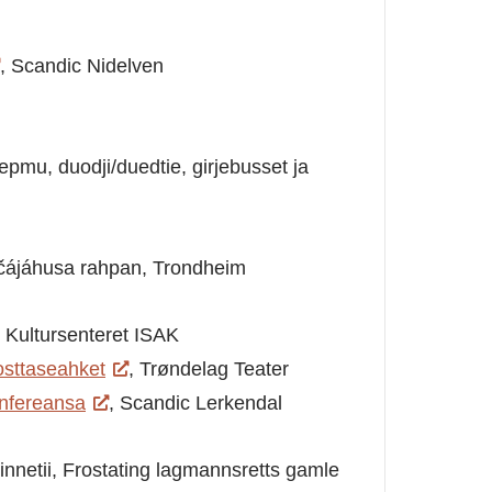
, Scandic Nidelven
iepmu, duodji/duedtie, girjebusset ja
čájáhusa rahpan, Trondheim
, Kultursenteret ISAK
osttaseahket
, Trøndelag Teater
nfereansa
, Scandic Lerkendal
netii, Frostating lagmannsretts gamle