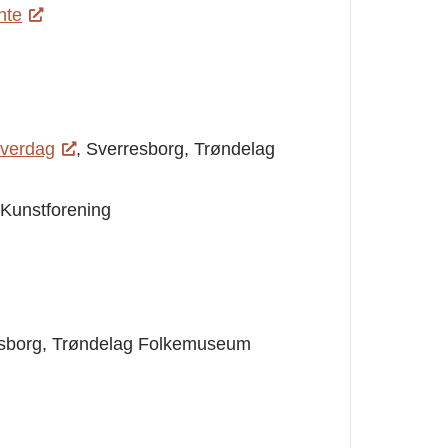
nte
 hverdag
, Sverresborg, Trøndelag
Kunstforening
esborg, Trøndelag Folkemuseum