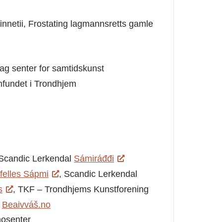
netii, Frostating lagmannsretts gamle
lag senter for samtidskunst
mfundet i Trondhjem
 Scandic Lerkendal
Sámiráđđi
felles Sápmi
, Scandic Lerkendal
s
, TKF – Trondhjems Kunstforening
n
Beaivváš.no
nosenter