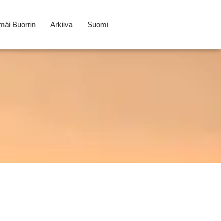
ái Buorrin
Arkiiva
Suomi