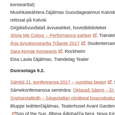
konsearttat)
Musihkateáhtera čájálmas Guovdageainnus Kalvskin
rettssal på Kalvsk
Girjjálašvuođalaš ávvueahket, hovedbiblioteket
Show Me Colour – Performance eahket
, Trønde
Árja ávvukonseartta Tråante 2017
, Studentersa
Sara Ajnnak konsearta
, Rockheim
Elsa Laula čájálmas, Trøndelag Teater
Duorastaga 9.2.
Sámiid 21. konfereansa 2017 – vuosttas beaivi
,
Sámekonfereanssa seminára:
Oktasaš Sápmi – Et 
Soptsestalledh – Ságastallan otnábeai boazodoalu
Bluppe teáhterčájálmas, Teaterhuset Avant Garde
Son of the Sun -filbma Áillohačča birra, Nova Ki