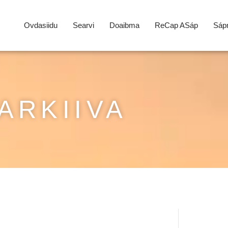
Ovdasiidu
Searvi
Doaibma
ReCap ASáp
Sápm
ARKIIVA