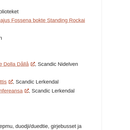
blioteket
ajus Fossena bokte Standing Rockai
n
e Dolla Dållå
, Scandic Nidelven
tis
, Scandic Lerkendal
nfereansa
, Scandic Lerkendal
iepmu, duodji/duedtie, girjebusset ja