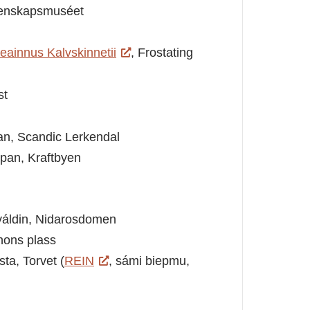
itenskapsmuséet
ainnus Kalvskinnetii
, Frostating
st
n, Scandic Lerkendal
pan, Kraftbyen
iváldin, Nidarosdomen
nons plass
ta, Torvet (
REIN
, sámi biepmu,