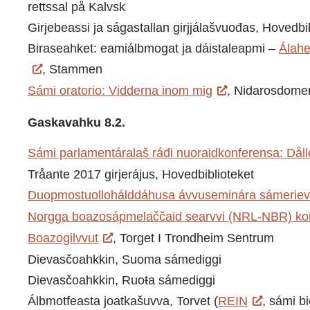
rettssal på Kalvsk
Girjebeassi ja ságastallan girjjálašvuođas, Hovedbi
Biraseahket: eamiálbmogat ja dáistaleapmi –
Álahe
, Stammen
Sámi oratorio: Vidderna inom mig
, Nidarosdome
Gaskavahku 8.2.
Sámi parlamentáralaš ráđi nuoraidkonferensa: Dåll
Tråante 2017 girjerájus, Hovedbiblioteket
Duopmostuollohálddáhusa ávvuseminára sámerievt
Norgga boazosápmelaččaid searvvi (NRL-NBR) ko
Boazogilvvut
, Torget I Trondheim Sentrum
Dievasčoahkkin, Suoma sámediggi
Dievasčoahkkin, Ruoŧa sámediggi
Álbmotfeasta joatkašuvva, Torvet (
REIN
, sámi b