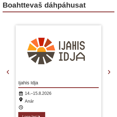
Boahttevaš dáhpáhusat
Ijahis Idja
14.–15.8.2026
Anár
Loga lasi