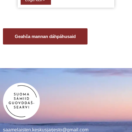
Geahča mannan dáhpáhusaid
saamelaisten.keskusjarjesto@gmail.com