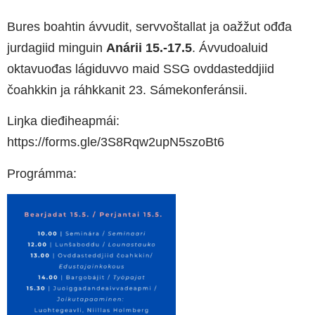
Bures boahtin ávvudit, servvoštallat ja oažžut ođđa
jurdagiid minguin
Anárii 15.-17.5
. Ávvudoaluid
oktavuođas lágiduvvo maid SSG ovddasteddjiid
čoahkkin ja ráhkkanit 23. Sámekonferánsii.
Liŋka dieđiheapmái:
https://forms.gle/3S8Rqw2upN5szoBt6
Prográmma: