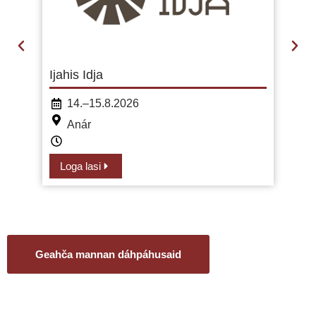
Ijahis Idja
14.–15.8.2026
Anár
Loga lasi
Geahča mannan dáhpáhusaid