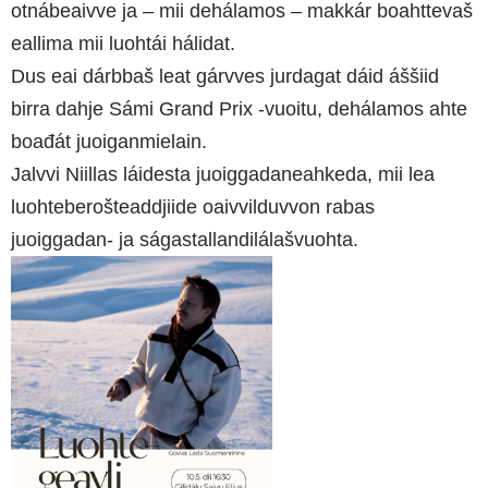
otnábeaivve ja – mii dehálamos – makkár boahttevaš
eallima mii luohtái hálidat.
Dus eai dárbbaš leat gárvves jurdagat dáid áššiid
birra dahje Sámi Grand Prix -vuoitu, dehálamos ahte
boađát juoiganmielain.
Jalvvi Niillas láidesta juoiggadaneahkeda, mii lea
luohteberošteaddjiide oaivvilduvvon rabas
juoiggadan- ja ságastallandilálašvuohta.