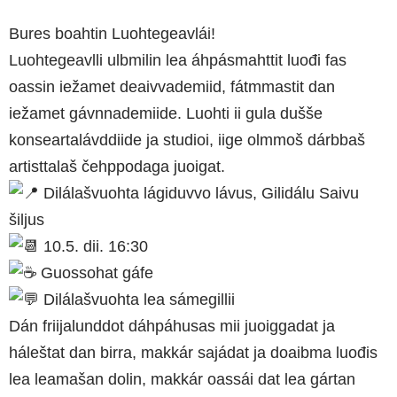
Bures boahtin Luohtegeavlái!
Luohtegeavlli ulbmilin lea áhpásmahttit luođi fas
oassin iežamet deaivvademiid, fátmmastit dan
iežamet gávnnademiide. Luohti ii gula dušše
konseartalávddiide ja studioi, iige olmmoš dárbbaš
artisttalaš čehppodaga juoigat.
Dilálašvuohta lágiduvvo lávus, Gilidálu Saivu
šiljus
10.5. dii. 16:30
Guossohat gáfe
Dilálašvuohta lea sámegillii
Dán friijalunddot dáhpáhusas mii juoiggadat ja
háleštat dan birra, makkár sajádat ja doaibma luođis
lea leamašan dolin, makkár oassái dat lea gártan