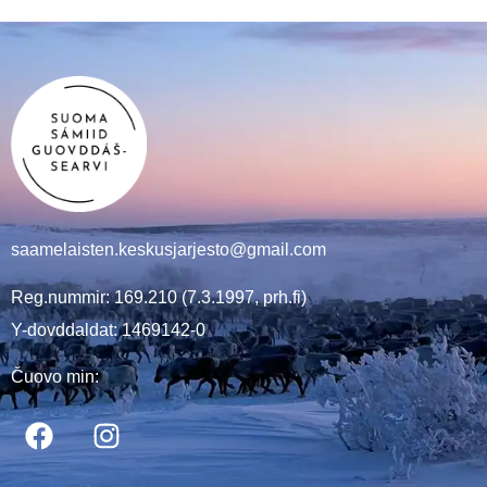
saamelaisten.keskusjarjesto@gmail.com
Reg.nummir: 169.210 (7.3.1997, prh.fi)
Y-dovddaldat: 1469142-0
Čuovo min: