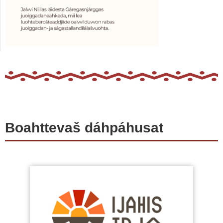
Boahttevaš dáhpáhusat