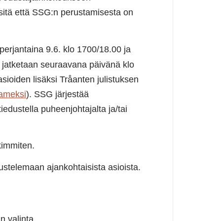
sitä että SSG:n perustamisesta on
perjantaina 9.6. klo 1700/18.00 ja
ta jatketaan seuraavana päivänä klo
sioiden lisäksi Tråanten julistuksen
ameksi
). SSG järjestää
iedustella puheenjohtajalta ja/tai
kimmiten.
kustelemaan ajankohtaisista asioista.
n valinta