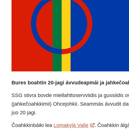
Bures boahtin 20-jagi ávvudeapmái ja jahkečoa
SSG stivra bovde miellahttoservviidis ja gussiidis 
(jahkečoahkkimii) Ohcejohkii. Seammás ávvudit d
juo 20 jagi.
Čoahkkinbáiki lea
Lomakylä Valle
. Čoahkkin álg