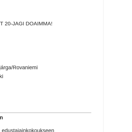
T 20-JAGI DOAIMMA!
járga/Rovaniemi
ki
en
sa edustajainkokoukseen