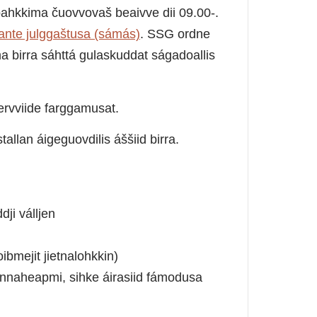
oahkkima čuovvovaš beaivve dii 09.00-.
̊ante julggaštusa (sámás)
. SSG ordne
a birra sáhttá gulaskuddat ságadoallis
ervviide farggamusat.
allan áigeguovdilis áššiid birra.
ji válljen
ibmejit jietnalohkkin)
nnaheapmi, sihke áirasiid fámodusa