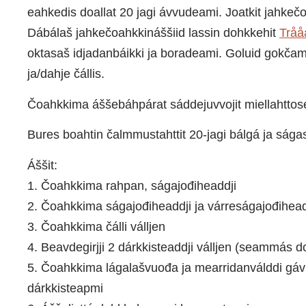
eahkedis doallat 20 jagi ávvudeami. Joatkit jahkeč
Dábálaš jahkečoahkkináššiid lassin dohkkehit
Tråa
oktasaš idjadanbáikki ja boradeami. Goluid gokčam
ja/dahje čállis.
Čoahkkima áššebáhpárat sáddejuvvojit miellahttos
Bures boahtin čalmmustahttit 20-jagi bálgá ja ságast
Áššit:
1. Čoahkkima rahpan, ságajođiheaddji
2. Čoahkkima ságajođiheaddji ja várreságajođiheadd
3. Čoahkkima čálli válljen
4. Beavdegirjji 2 dárkkisteaddji válljen (seammás do
5. Čoahkkima lágalašvuođa ja mearridanválddi gáv
dárkkisteapmi