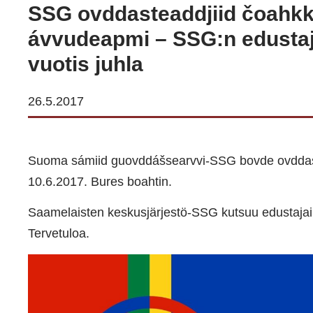
SSG ovddasteaddjiid čoahkki
ávvudeapmi – SSG:n edustaj
vuotis juhla
26.5.2017
Suoma sámiid guovddášsearvvi-SSG bovde ovddast
10.6.2017. Bures boahtin.
Saamelaisten keskusjärjestö-SSG kutsuu edustajai
Tervetuloa.