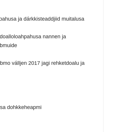
pahusa ja dárkkisteaddjiid muitalusa
doalloloahpahusa nannen ja
lbmuide
bmo válljen 2017 jagi rehketdoalu ja
tusa dohkkeheapmi