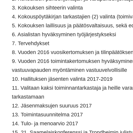
3. Kokouksen sihteerin valinta
4. Kokouspöytäkirjan tarkastajien (2) valinta (toimi
5. Kokouksen laillisuus ja päätösvaltaisuus, sekä e
6. Asialistan hyväksyminen työjärjestykseksi
7. Tervehdykset
8. Vuoden 2016 vuosikertomuksen ja tilinpäätöksen j
9. Vuoden 2016 toimintakertomuksen hyväksyminen 
vastuuvapauden myöntäminen vastuuvelvollisille
10. Hallituksen jäsenten valinta 2017-2019
11. Valitaan kaksi toiminnantarkastaja ja heille vara
tarkastamaan
12. Jäsenmaksujen suuruus 2017
13. Toimintasuunnitelma 2017
14. Tulo- ja menoarvio 2017
15. 21. Saamelaiskonferenssi ja Trondheimin juli