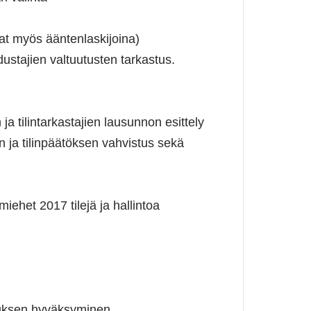
vat myös ääntenlaskijoina)
dustajien valtuutusten tarkastus.
a tilintarkastajien lausunnon esittely
ja tilinpäätöksen vahvistus sekä
miehet 2017 tilejä ja hallintoa
stuksen hyväksyminen