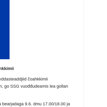
hkkimii
ovddasteaddjiid čoahkkimii
an, go SSG vuođđudeamis lea gollan
á bearjadaga 9.6. dmu 17.00/18.00 ja