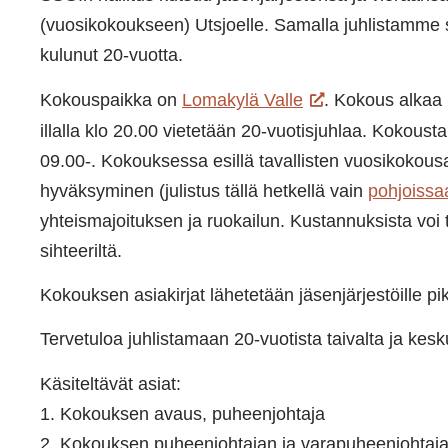
(vuosikokoukseen) Utsjoelle. Samalla juhlistamme 
kulunut 20-vuotta.
Kokouspaikka on
Lomakylä Valle
. Kokous alkaa 
illalla klo 20.00 vietetään 20-vuotisjuhlaa. Kokous
09.00-. Kokouksessa esillä tavallisten vuosikokousa
hyväksyminen (julistus tällä hetkellä vain
pohjoissa
yhteismajoituksen ja ruokailun. Kustannuksista voi t
sihteeriltä.
Kokouksen asiakirjat lähetetään jäsenjärjestöille pi
Tervetuloa juhlistamaan 20-vuotista taivalta ja kes
Käsiteltävät asiat:
1. Kokouksen avaus, puheenjohtaja
2. Kokouksen puheenjohtajan ja varapuheenjohtaja