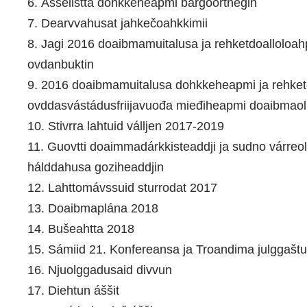
6. Áššelisttá dohkkeheapmi bargoortnegin
7. Dearvvahusat jahkečoahkkimii
8. Jagi 2016 doaibmamuitalusa ja rehketdoalloloah
ovdanbuktin
9. 2016 doaibmamuitalusa dohkkeheapmi ja rehket
ovddasvástádusfriijavuođa mieđiheapmi doaibmao
10. Stivrra lahtuid válljen 2017-2019
11. Guovtti doaimmadárkkisteaddji ja sudno várreol
hálddahusa goziheaddjin
12. Lahttomávssuid sturrodat 2017
13. Doaibmaplána 2018
14. Bušeahtta 2018
15. Sámiid 21. Konfereansa ja Troandima julggaš
16. Njuolggadusaid divvun
17. Diehtun áššit