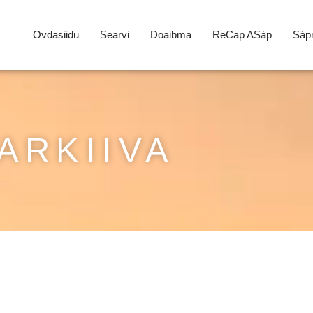
Ovdasiidu
Searvi
Doaibma
ReCap ASáp
Sápm
ARKIIVA