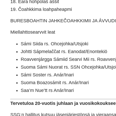
18. Eará hohpolaš áššit
19. Čoahkkima loahpaheapmi
BURESBOAHTIN JAHKEČOAHKKIMII JA ÁVVUDI
Miellahttosearvvit leat
Sámi Siida rs. Ohcejohka/Utsjoki
Johtti Sápmelaččat rs. Eanodat/Enontekiö
Roavvenjárgga Sámiid Searvi Mii rs. Roavven
Suoma Sámi Nuorat rs. SSN Ohcejohka/Utsjo
Sámi Soster rs. Anár/Inari
Suoma Boazosámit rs. Anár/Inari
Saa’m Nue’tt rs Anár/Inari
Tervetuloa 20-vuotis juhlaan ja vuosikokoukse
SSG:n hallitus kutsuu jäsenjärjestönsä ja vieraan