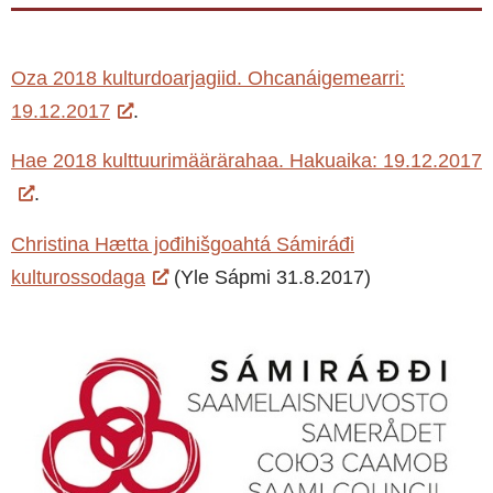
Oza 2018 kulturdoarjagiid. Ohcanáigemearri:
19.12.2017
.
Hae 2018 kulttuurimäärärahaa. Hakuaika: 19.12.2017
.
Christina Hætta jođihišgoahtá Sámiráđi
kulturossodaga
(Yle Sápmi 31.8.2017)