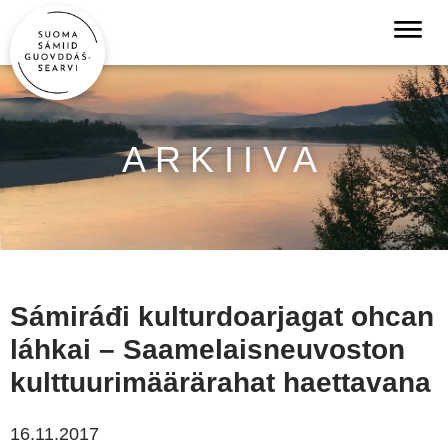
ARKIIVA
Sámiráđi kulturdoarjagat ohcan
láhkai – Saamelaisneuvoston
kulttuurimäärärahat haettavana
16.11.2017