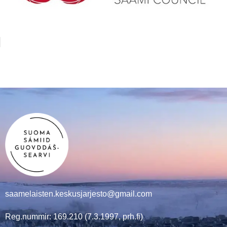
saamelaisten.keskusjarjesto@gmail.com
Reg.nummir: 169.210 (7.3.1997, prh.fi)