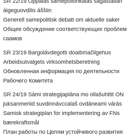
SR 22/19 Oppalaš sámepolitihkalaš ságastallan
áigeguovdilis áššiin
Generell samepolitisk debatt om aktuelle saker
Общее обсуждение соответствующих проблем
саамов
SR 23/19 Bargolávdegotti doaibmačilgehus
Arbeidsutvalgets virksomhetsberetning
Обновленная информация по деятельности
Рабочего Комитета
SR 24/19 Sámi strategijaplána mo ollašuhttit ON
juksanmeriid suvdinnávccalaš ovdáneami várás
Samisk strategiplan for implementering av FNs
bærekraftsmål
План работы по Целям устойчивого развития