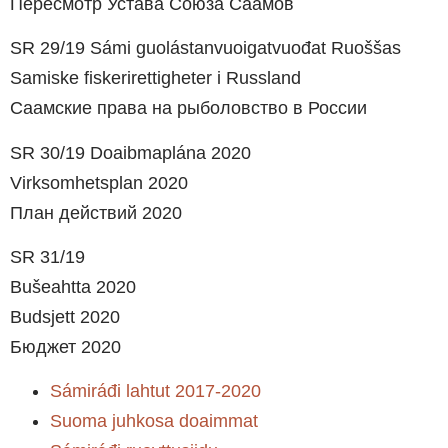
Пересмотр Устава Союза Саамов
SR 29/19 Sámi guolástanvuoigatvuođat Ruoššas
Samiske fiskerirettigheter i Russland
Саамские права на рыболовство в России
SR 30/19 Doaibmaplána 2020
Virksomhetsplan 2020
План действий 2020
SR 31/19
Bušeahtta 2020
Budsjett 2020
Бюджет 2020
Sámiráđi lahtut 2017-2020
Suoma juhkosa doaimmat