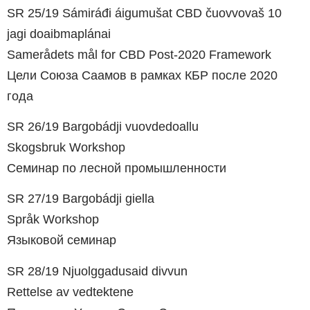
SR 25/19 Sámiráđi áigumušat CBD čuovvovaš 10
jagi doaibmaplánai
Samerådets mål for CBD Post-2020 Framework
Цели Cоюза Саамов в рамках КБР после 2020
года
SR 26/19 Bargobádji vuovdedoallu
Skogsbruk Workshop
Семинар по лесной промышленности
SR 27/19 Bargobádji giella
Språk Workshop
Языковой семинар
SR 28/19 Njuolggadusaid divvun
Rettelse av vedtektene