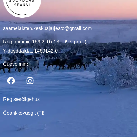
saamelaisten.keskusjarjesto@gmail.com
Reg.nummir: 169.210 (7.3.1997, prh.fi)
Y-dovddaldat: 1469142-0
Čuovo min:
Registerčilgehus
Čoahkkovuogit (FI)