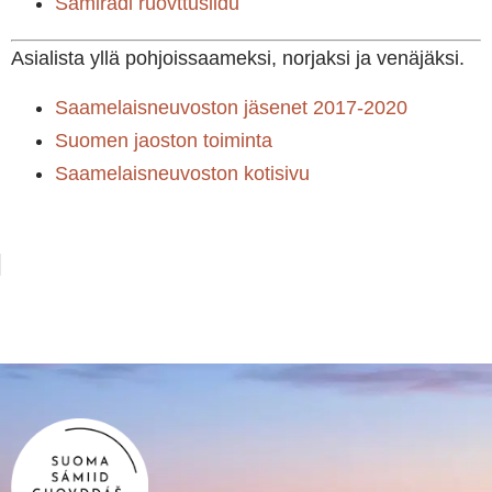
Sámiráđi ruovttusiidu
Asialista yllä pohjoissaameksi, norjaksi ja venäjäksi.
Saamelaisneuvoston jäsenet 2017-2020
Suomen jaoston toiminta
Saamelaisneuvoston kotisivu