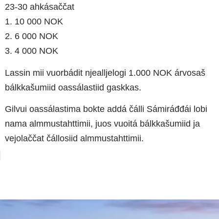
23-30 ahkásaččat
1. 10 000 NOK
2. 6 000 NOK
3. 4 000 NOK
Lassin mii vuorbádit njealljelogi 1.000 NOK árvosaš
bálkkašumiid oassálastiid gaskkas.
Gilvui oassálastima bokte addá čálli Sámiráđđái lobi
nama almmustahttimii, juos vuoitá bálkkašumiid ja
vejolaččat čállosiid almmustahttimii.