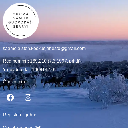
saamelaisten.keskusjarjesto@gmail.com
Reg.nummir: 169.210 (7.3.1997, prh.fi)
Y-dovddaldat: 1469142-0
Čuovo min:
Registerčilgehus
Čoahkkovuogit (FI)