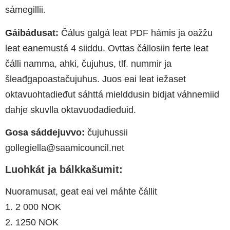
sámegillii.
Gáibádusat:
Čálus galgá leat PDF hámis ja oažžu
leat eanemustá 4 siiddu. Ovttas čállosiin ferte leat
čálli namma, ahki, čujuhus, tlf. nummir ja
šleađgapoastačujuhus. Juos eai leat iežaset
oktavuohtadieđut sáhttá mielddusin bidjat váhnemiid
dahje skuvlla oktavuođadieđuid.
Gosa sáddejuvvo:
čujuhussii
gollegiella@saamicouncil.net
Luohkát ja bálkkašumit:
Nuoramusat, geat eai vel máhte čállit
1. 2 000 NOK
2. 1250 NOK