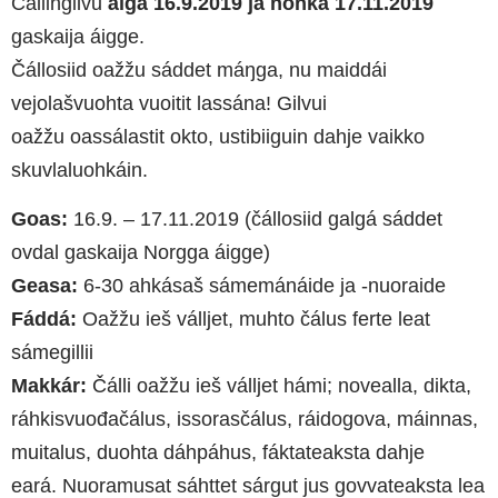
Čállingilvu
álgá 16.9.2019 ja nohká 17.11.2019
gaskaija áigge.
Čállosiid oažžu sáddet máŋga, nu maiddái
vejolašvuohta vuoitit lassána! Gilvui
oažžu oassálastit okto, ustibiiguin dahje vaikko
skuvlaluohkáin.
Goas:
16.9. – 17.11.2019 (čállosiid galgá sáddet
ovdal gaskaija Norgga áigge)
Geasa:
6-30 ahkásaš sámemánáide ja -nuoraide
Fáddá:
Oažžu ieš válljet, muhto čálus ferte leat
sámegillii
Makkár:
Čálli oažžu ieš válljet hámi; novealla, dikta,
ráhkisvuođačálus, issorasčálus, ráidogova, máinnas,
muitalus, duohta dáhpáhus, fáktateaksta dahje
eará. Nuoramusat sáhttet sárgut jus govvateaksta lea