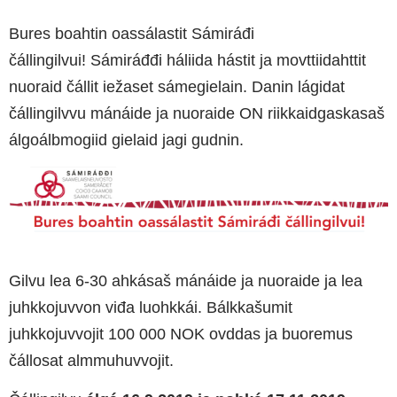
Bures boahtin oassálastit Sámiráđi
čállingilvui! Sámiráđđi háliida hástit ja movttiidahttit
nuoraid čállit iežaset sámegielain. Danin lágidat
čállingilvvu mánáide ja nuoraide ON riikkaidgaskasaš
álgoálbmogiid gielaid jagi gudnin.
Gilvu lea 6-30 ahkásaš mánáide ja nuoraide ja lea
juhkkojuvvon viđa luohkkái. Bálkkašumit
juhkkojuvvojit 100 000 NOK ovddas ja buoremus
čállosat almmuhuvvojit.