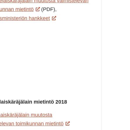
laiskäräjälain muutosta valmistelevan
kunnan mietintö
(PDF),
sministeriön hankkeet
aiskäräjälain mietintö 2018
aiskäräjälain muutosta
elevan toimikunnan mietintö