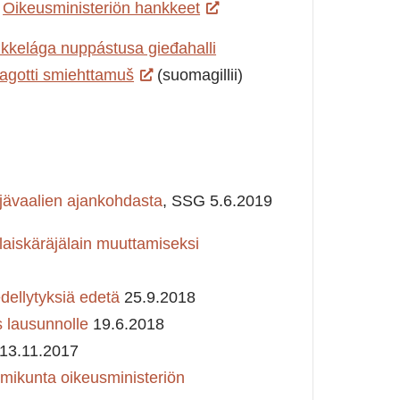
,
Oikeusministeriön hankkeet
kkelága nuppástusa gieđahalli
agotti smiehttamuš
(suomagillii)
jävaalien ajankohdasta
, SSG 5.6.2019
aiskäräjälain muuttamiseksi
dellytyksiä edetä
25.9.2018
 lausunnolle
19.6.2018
13.11.2017
imikunta oikeusministeriön