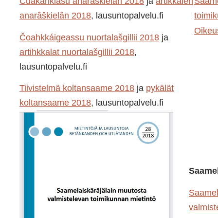
Čuákánkiäsu anarâškielân 2018
ja
artikkâleh
Saame
anarâškielân 2018
, lausuntopalvelu.fi
toimi
Oikeu
Čoahkkáigeassu nuortalašgillii 2018
ja
artihkkalat nuortalašgillii 2018
,
lausuntopalvelu.fi
Tiivistelmä koltansaame 2018
ja
pykälät
koltansaame 2018
, lausuntopalvelu.fi
Saamel
Saamel
valmist