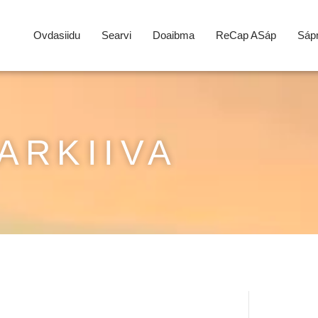
Ovdasiidu
Searvi
Doaibma
ReCap ASáp
Sápm
ARKIIVA