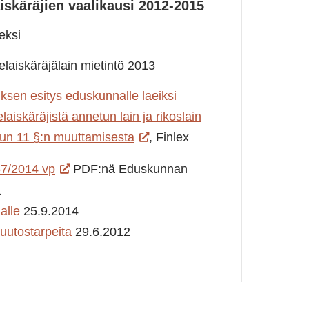
skäräjien vaalikausi 2012-2015
eksi
laiskäräjälain mietintö 2013
uksen esitys eduskunnalle laeiksi
aiskäräjistä annetun lain ja rikoslain
vun 11 §:n muuttamisesta
, Finlex
7/2014 vp
PDF:nä Eduskunnan
a
alle
25.9.2014
uutostarpeita
29.6.2012