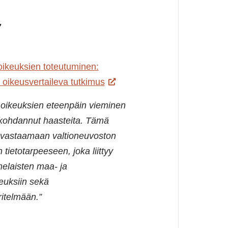
7
ikeuksien toteutuminen:
 oikeusvertaileva tutkimus
oikeuksien eteenpäin vieminen
ohdannut haasteita. Tämä
i vastaamaan valtioneuvoston
tietotarpeeseen, joka liittyy
melaisten maa- ja
keuksiin sekä
itelmään.”