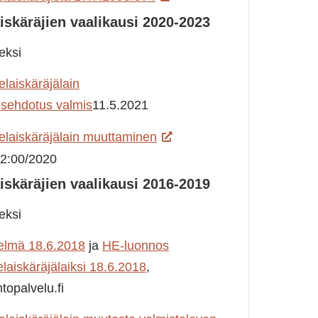
skäräjien vaalikausi 2020-2023
eksi
laiskäräjälain
sehdotus valmis
11.5.2021
laiskäräjälain muuttaminen
2:00/2020
skäräjien vaalikausi 2016-2019
eksi
telmä 18.6.2018
ja
HE-luonnos
laiskäräjälaiksi 18.6.2018
,
topalvelu.fi