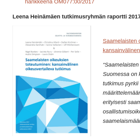
hankkeena OM077:00/2017
Leena Heinämäen tutkimusryhmän raportti 201
Saamelaisten o
kansainvälinen
“Saamelaisten 
Suomessa on k
tutkimus pyrki
määrittelemään 
erityisesti saa
osallistumisoi
saamelaismäär