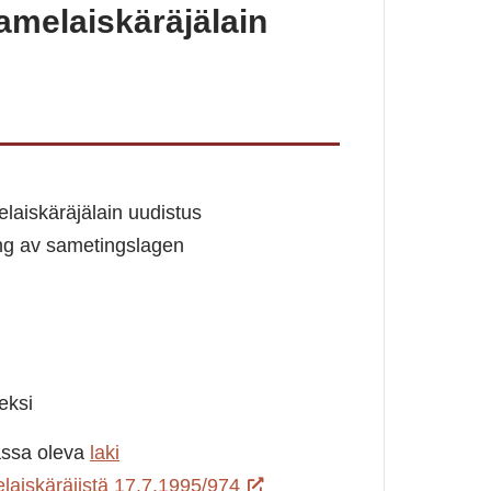
amelaiskäräjälain
laiskäräjälain uudistus
ng av sametingslagen
eksi
ssa oleva
laki
laiskäräjistä 17.7.1995/974