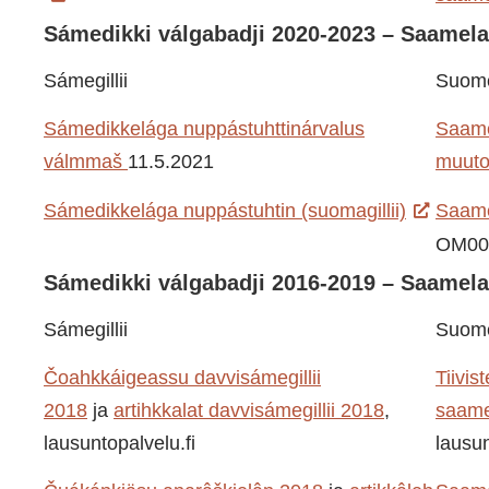
Sámedikki válgabadji 2020-2023 – Saamelai
Sámegillii
Suom
Sámedikkelága nuppástuhttinárvalus
Saame
válmmaš
11.5.2021
muuto
Sámedikkelága nuppástuhtin (suomagillii)
Saame
OM00
Sámedikki válgabadji 2016-2019 – Saamelai
Sámegillii
Suom
Čoahkkáigeassu davvisámegillii
Tiivis
2018
ja
artihkkalat davvisámegillii 2018
,
saame
lausuntopalvelu.fi
lausun