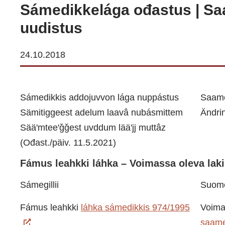
Sámedikkelága ođastus | Sa
uudistus
24.10.2018
Sámedikkis addojuvvon lága nuppástus
Saame
Sämitiggeest adelum laavâ nubásmittem
Ändri
Sääʹmteeʹǧǧest uvddum lääʹjj muttâz
(Ođast./päiv. 11.5.2021)
Fámus leahkki láhka – Voimassa oleva laki
Sámegillii
Suom
Fámus leahkki
láhka sámedikkis 974/1995
Voima
saame