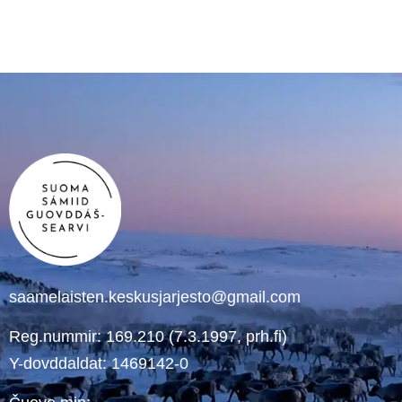
saamelaisten.keskusjarjesto@gmail.com
Reg.nummir: 169.210 (7.3.1997, prh.fi)
Y-dovddaldat: 1469142-0