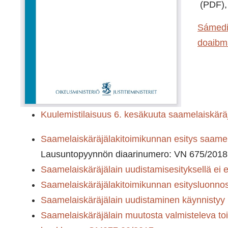
(PDF)
Sámedi
doaibm
Kuulemistilaisuus 6. kesäkuuta saamelaiskärä
Saamelaiskäräjälakitoimikunnan esitys saamel
Lausuntopyynnön diaarinumero: VN 675/2018
Saamelaiskäräjälain uudistamisesityksellä ei e
Saamelaiskäräjälakitoimikunnan esitysluonnos
Saamelaiskäräjälain uudistaminen käynnistyy
Saamelaiskäräjälain muutosta valmisteleva to