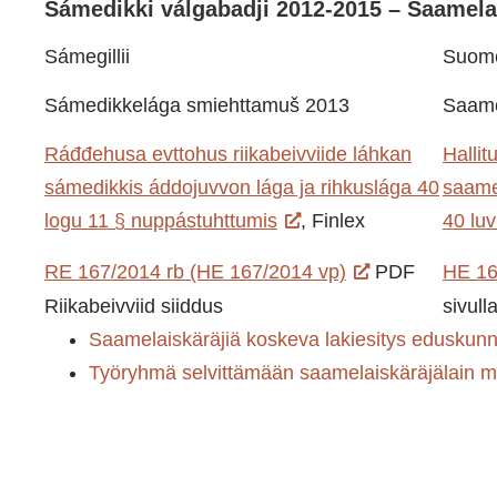
Sámedikki válgabadji 2012-2015 – Saamelai
Sámegillii
Suom
Sámedikkelága smiehttamuš 2013
Saame
Ráđđehusa evttohus riikabeivviide láhkan
Hallit
sámedikkis áddojuvvon lága ja rihkuslága 40
saamel
logu 11 § nuppástuhttumis
, Finlex
40 lu
RE 167/2014 rb (HE 167/2014 vp)
PDF
HE 16
Riikabeivviid siiddus
sivull
Saamelaiskäräjiä koskeva lakiesitys eduskunn
Työryhmä selvittämään saamelaiskäräjälain m