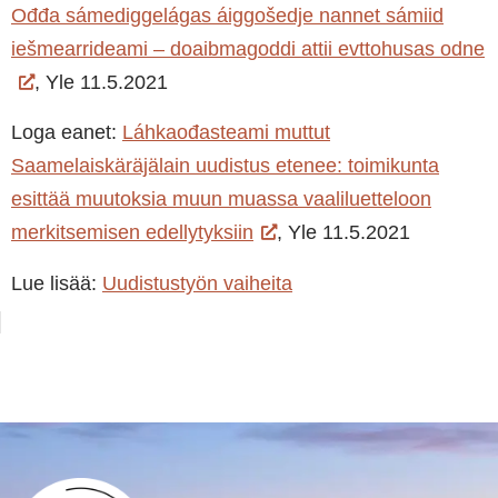
Ođđa sámediggelágas áiggošedje nannet sámiid
iešmearrideami – doaibmagoddi attii evttohusas odne
, Yle 11.5.2021
Loga eanet:
Láhkaođasteami muttut
Saamelaiskäräjälain uudistus etenee: toimikunta
esittää muutoksia muun muassa vaaliluetteloon
merkitsemisen edellytyksiin
, Yle 11.5.2021
Lue lisää:
Uudistustyön vaiheita