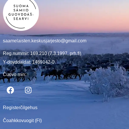
saamelaisten.keskusjarjesto@gmail.com
Reg.nummir: 169.210 (7.3.1997, prh.fi)
Y-dovddaldat: 1469142-0
Čuovo min:
Registerčilgehus
Čoahkkovuogit (FI)