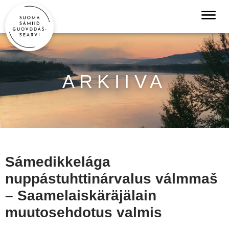
ARKIIVA
Sámedikkelága
nuppástuhttinárvalus válmmaš
– Saamelaiskäräjälain
muutosehdotus valmis