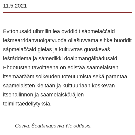
11.5.2021
Evttohusaid ulbmilin lea ovddidit sápmelaččaid
iešmearridanvuoigatvuođa ollašuvvama sihke buoridit
sápmelaččaid gielas ja kultuvrras guoskevaš
iešráđđema ja sámedikki doaibmangáibádusaid.
Ehdotusten tavoitteena on edistää saamelaisten
itsemääräämisoikeuden toteutumista sekä parantaa
saamelaisten kieltään ja kulttuuriaan koskevan
itsehallinnon ja saamelaiskäräjien
toimintaedellytyksiä.
Govva: Šearbmagovva Yle ođđasis.