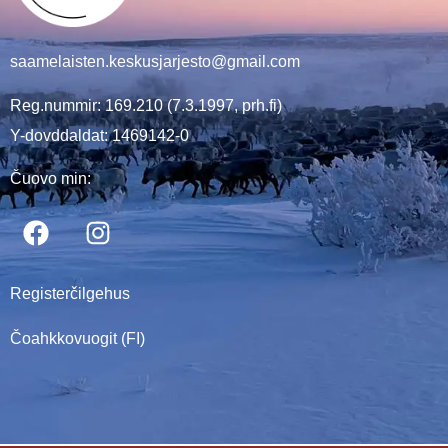
saamelaisten.keskusjarjesto@gmail.com
Reg.nummir: 169.210 (7.3.1997, prh.fi)
Y-dovddaldat: 1469142-0
Čuovo min:
Registerčilgehus
Čoahkkovuogit (FI)