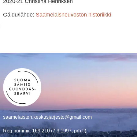
2020-21 Christina Henriksen
Gáldu/lähde:
Saamelaisneuvoston historiikki
saamelaisten.keskusjarjesto@gmail.com
Reg.nummir: 169.210 (7.3.1997, prh.fi)