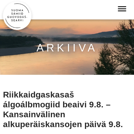
ARKIIVA
Riikkaidgaskasaš
álgoálbmogiid beaivi 9.8. –
Kansainvälinen
alkuperäiskansojen päivä 9.8.