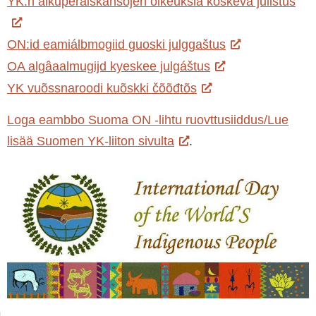
YK:n alkuperäiskansojen oikeuksia koskeva julistus
ON:id eamiálbmogiid guoski julggaštus
OA algâaalmugijd kyeskee julgáštus
YK vuõssnaroodi kuõskki čõõđtõs
Loga eambbo Suoma ON -lihtu ruovttusiiddus/Lue
lisää Suomen YK-liiton sivulta
.