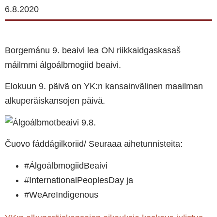
6.8.2020
Borgemánu 9. beaivi lea ON riikkaidgaskasaš
máilmmi álgoálbmogiid beaivi.
Elokuun 9. päivä on YK:n kansainvälinen maailman
alkuperäiskansojen päivä.
Čuovo fáddágilkoriid/ Seuraaa aihetunnisteita:
#ÁlgoálbmogiidBeaivi
#InternationalPeoplesDay ja
#WeAreIndigenous