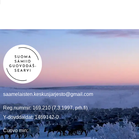
saamelaisten.keskusjarjesto@gmail.com
Reg.nummir: 169.210 (7.3.1997, prh.fi)
Y-dovddaldat: 1469142-0
Čuovo min: