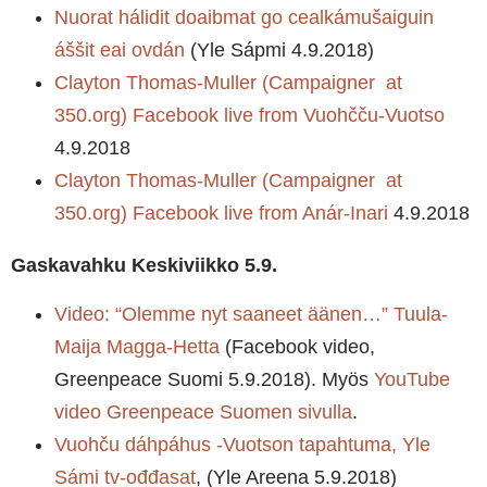
Nuorat hálidit doaibmat go cealkámušaiguin
áššit eai ovdán
(Yle Sápmi 4.9.2018)
Clayton Thomas-Muller (Campaigner at
350.org) Facebook live from Vuohčču-Vuotso
4.9.2018
Clayton Thomas-Muller (Campaigner at
350.org) Facebook live from Anár-Inari
4.9.2018
Gaskavahku Keskiviikko 5.9.
Video: “Olemme nyt saaneet äänen…” Tuula-
Maija Magga-Hetta
(Facebook video,
Greenpeace Suomi 5.9.2018). Myös
YouTube
video Greenpeace Suomen sivulla
.
Vuohču dáhpáhus -Vuotson tapahtuma, Yle
Sámi tv-ođđasat
, (Yle Areena 5.9.2018)