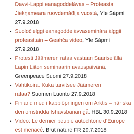
Davvi-Lappi eanagoddelávas – Proteasta
Jiekŋameara ruovdemáđija vuostá
, Yle Sápmi
27.9.2018
Suoločielggi eanagoddelávvaseminára álggii
proteasttain – Geahča video
, Yle Sápmi
27.9.2018
Protesti Jäämeren rataa vastaan Saariselällä
Lapin Liiton seminaarin avauspäivänä
,
Greenpeace Suomi 27.9.2018
Vahtikoira: Kuka tarvitsee Jäämeren
rataa?
Suomen Luonto 27.9.2018
Finland med i kapplöpningen om Arktis – här ska
den omstridda Ishavsbanan gå
, HBL 30.9.2018
Video: Le dernier peuple autochtone d’Europe
est menacé
, Brut nature FR 29.7.2018