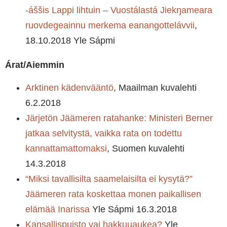
-áššis Lappi lihtuin – Vuostálastá Jiekŋameara
ruovdegeainnu merkema eanangottelávvii
,
18.10.2018 Yle Sápmi
Árat/Aiemmin
Arktinen kädenvääntö
, Maailman kuvalehti
6.2.2018
Järjetön Jäämeren ratahanke: Ministeri Berner
jatkaa selvitystä, vaikka rata on todettu
kannattamattomaksi
, Suomen kuvalehti
14.3.2018
“Miksi tavallisilta saamelaisilta ei kysytä?”
Jäämeren rata koskettaa monen paikallisen
elämää Inarissa
Yle Sápmi 16.3.2018
Kansallispuisto vai hakkuuaukea?
Yle