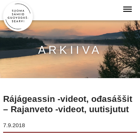
ARKIIVA
Rájágeassin -videot, ođasáššit
– Rajanveto -videot, uutisjutut
7.9.2018