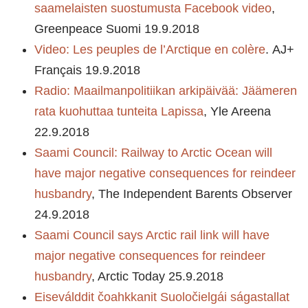
saamelaisten suostumusta Facebook video
,
Greenpeace Suomi 19.9.2018
Video: Les peuples de l’Arctique en colère
. AJ+
Français 19.9.2018
Radio: Maailmanpolitiikan arkipäivää: Jäämeren
rata kuohuttaa tunteita Lapissa
, Yle Areena
22.9.2018
Saami Council: Railway to Arctic Ocean will
have major negative consequences for reindeer
husbandry
, The Independent Barents Observer
24.9.2018
Saami Council says Arctic rail link will have
major negative consequences for reindeer
husbandry
, Arctic Today 25.9.2018
Eiseválddit čoahkkanit Suoločielgái ságastallat