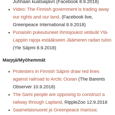
Juhháán kuátsaijävri (Facebook 8.9.2018)
Video: The Finnish government is trading away
our rights and our land
. (Facebook live,
Greenpeace International 8.9.2018)
Punaisiin pukeutuneet ihmisjoukot vetävät Ylä-
Lappiin rajoja estääkseen Jäämeren radan tulon
(Yle Sápmi 8.9.2018)
Maŋŋá/Myöhemmät
Protesters in Finnish Sápmi draw red lines
against railroad to Arctic Ocean
(The Barents
Observer 10.9.2018)
The Sami people are opposing to construct a
railway through Lapland
, RippleZoo 12.9.2018
Saa­me­lais­nuo­ret ja Green­pe­a­ce Ina­ris­sa: