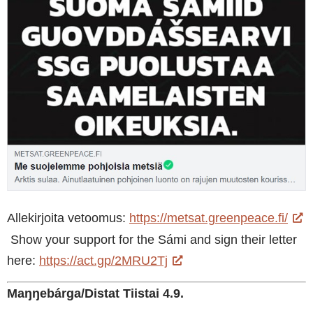
Allekirjoita vetoomus:
https://metsat.greenpeace.fi/
Show your support for the Sámi and sign their letter
here:
https://act.gp/2MRU2Tj
Maŋŋebárga/Distat Tiistai 4.9.