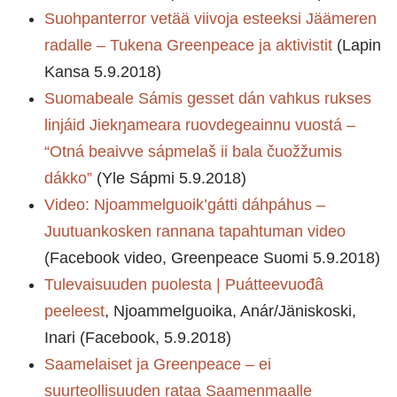
Suohpanterror vetää viivoja esteeksi Jäämeren
radalle – Tukena Greenpeace ja aktivistit
(Lapin
Kansa 5.9.2018)
Suomabeale Sámis gesset dán vahkus rukses
linjáid Jiekŋameara ruovdegeainnu vuostá –
“Otná beaivve sápmelaš ii bala čuožžumis
dákko”
(Yle Sápmi 5.9.2018)
Video: Njoammelguoik’gátti dáhpáhus –
Juutuankosken rannana tapahtuman video
(Facebook video, Greenpeace Suomi 5.9.2018)
Tulevaisuuden puolesta | Puátteevuođâ
peeleest
, Njoammelguoika, Anár/Jäniskoski,
Inari (Facebook, 5.9.2018)
Saamelaiset ja Greenpeace – ei
suurteollisuuden rataa Saamenmaalle