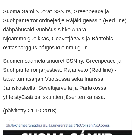
Suoma Sámi Nuorat SSN rs, Greenpeace ja
Suohpanterror ordnejedje Rájáid geassin (Red line) -
dáhpáhusaid Vuohčus sihke Anára
Njoammelguoikkas, Čeavetjárvvis ja Bárttehis
ovttasbarggus bálgosiid olbmuiguin.
Suomen saamelaisnuoret SSN ry, Greenpeace ja
Suohpanterror järjestivät Rajanveto (Red line) -
tapahtumasarjan Vuotsossa sekä Inarissa
Jäniskoskella, Sevettijärvellä ja Partakossa
yhteistyössä paliskuntien jäsenten kanssa.
(päivitetty 21.10.2018)