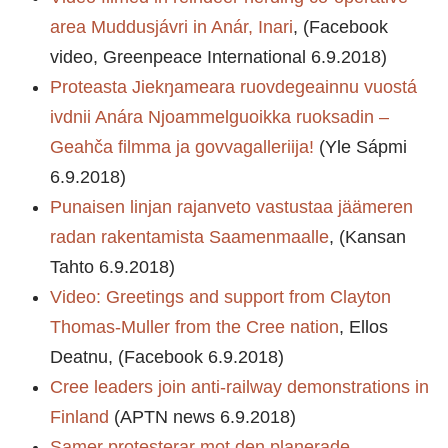
area Muddusjávri in Anár, Inari
, (Facebook
video, Greenpeace International 6.9.2018)
Proteasta Jiekŋameara ruovdegeainnu vuostá
ivdnii Anára Njoammelguoikka ruoksadin –
Geahča filmma ja govvagalleriija!
(Yle Sápmi
6.9.2018)
Punaisen linjan rajanveto vastustaa jäämeren
radan rakentamista Saamenmaalle
, (Kansan
Tahto 6.9.2018)
Video: Greetings and support from Clayton
Thomas-Muller from the Cree nation
, Ellos
Deatnu, (Facebook 6.9.2018)
Cree leaders join anti-railway demonstrations in
Finland
(APTN news 6.9.2018)
Samer protesterar mot den planerade