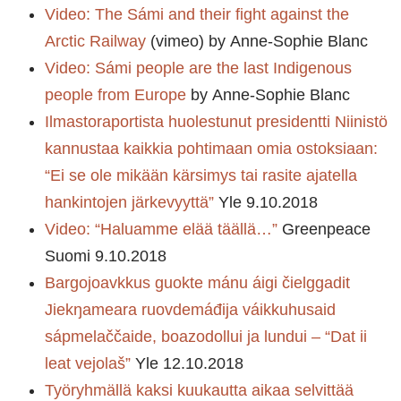
Video: The Sámi and their fight against the
Arctic Railway
(vimeo) by Anne-Sophie Blanc
Video: Sámi people are the last Indigenous
people from Europe
by Anne-Sophie Blanc
Ilmastoraportista huolestunut presidentti Niinistö
kannustaa kaikkia pohtimaan omia ostoksiaan:
“Ei se ole mikään kärsimys tai rasite ajatella
hankintojen järkevyyttä”
Yle 9.10.2018
Video: “Haluamme elää täällä…”
Greenpeace
Suomi 9.10.2018
Bargojoavkkus guokte mánu áigi čielggadit
Jiekŋameara ruovdemáđija váikkuhusaid
sápmelaččaide, boazodollui ja lundui – “Dat ii
leat vejolaš”
Yle 12.10.2018
Työryhmällä kaksi kuukautta aikaa selvittää