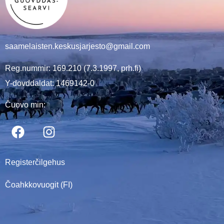
saamelaisten.keskusjarjesto@gmail.com
Reg.nummir: 169.210 (7.3.1997, prh.fi)
Y-dovddaldat: 1469142-0
Čuovo min:
Registerčilgehus
Čoahkkovuogit (FI)