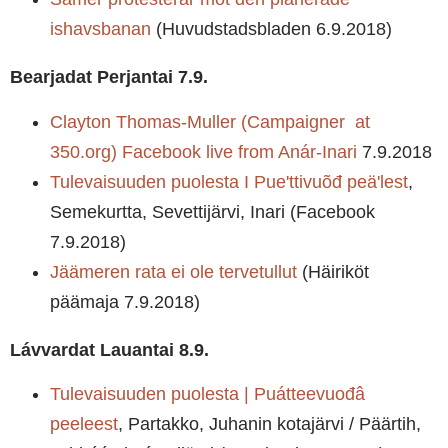
ishavsbanan
(Huvudstadsbladen 6.9.2018)
Bearjadat Perjantai 7.9.
Clayton Thomas-Muller (Campaigner at
350.org) Facebook live from Anár-Inari
7.9.2018
Tulevaisuuden puolesta I Pueʹttivuõđ peäʹlest
,
Semekurtta, Sevettijärvi, Inari (Facebook
7.9.2018)
Jäämeren rata ei ole tervetullut
(Häiriköt
päämaja 7.9.2018)
Lávvardat Lauantai 8.9.
Tulevaisuuden puolesta | Puátteevuođâ
peeleest
, Partakko, Juhanin kotajärvi / Päärtih,