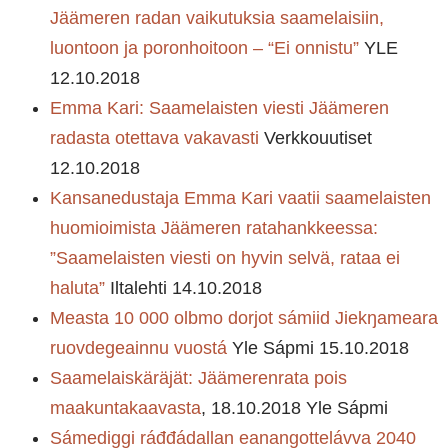
Jäämeren radan vaikutuksia saamelaisiin,
luontoon ja poronhoitoon – “Ei onnistu”
YLE
12.10.2018
Emma Kari: Saamelaisten viesti Jäämeren
radasta otettava vakavasti
Verkkouutiset
12.10.2018
Kansanedustaja Emma Kari vaatii saamelaisten
huomioimista Jäämeren ratahankkeessa:
”Saamelaisten viesti on hyvin selvä, rataa ei
haluta”
Iltalehti 14.10.2018
Measta 10 000 olbmo dorjot sámiid Jiekŋameara
ruovdegeainnu vuostá
Yle Sápmi 15.10.2018
Saamelaiskäräjät: Jäämerenrata pois
maakuntakaavasta
, 18.10.2018 Yle Sápmi
Sámediggi ráđđádallan eanangottelávva 2040