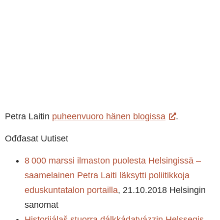
Petra Laitin
puheenvuoro hänen blogissa
.
Ođđasat Uutiset
8 000 marssi ilmaston puolesta Helsingissä –
saamelainen Petra Laiti läksytti poliitikkoja
eduskuntatalon portailla
, 21.10.2018 Helsingin
sanomat
Historjjálaš stuorra dálkkádatvázzin Helssegis –