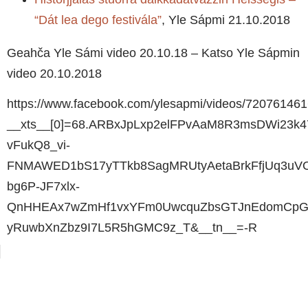
“Dát lea dego festivála”
, Yle Sápmi 21.10.2018
Geahča Yle Sámi video 20.10.18 – Katso Yle Sápmin
video 20.10.2018
https://www.facebook.com/ylesapmi/videos/72076146
__xts__[0]=68.ARBxJpLxp2elFPvAaM8R3msDWi23
vFukQ8_vi-
FNMAWED1bS17yTTkb8SagMRUtyAetaBrkFfjUq3uVO
bg6P-JF7xlx-
QnHHEAx7wZmHf1vxYFm0UwcquZbsGTJnEdomCpGpn
yRuwbXnZbz9I7L5R5hGMC9z_T&__tn__=-R