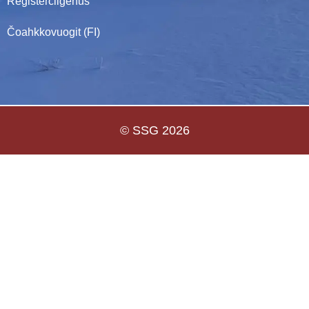
Registerčilgehus
Čoahkkovuogit (FI)
© SSG 2026