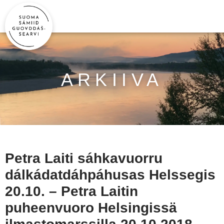
ARKIIVA
Petra Laiti sáhkavuorru
dálkádatdáhpáhusas Helssegis
20.10. – Petra Laitin
puheenvuoro Helsingissä