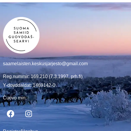
saamelaisten.keskusjarjesto@gmail.com
Reg.nummir: 169.210 (7.3.1997, prh.fi)
Y-dovddaldat: 1469142-0
Čuovo min: