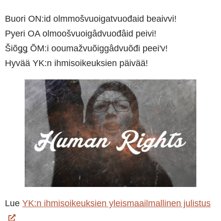
Buori ON:id olmmošvuoigatvuođaid beaivvi!
Pyeri OA olmoošvuoigâdvuođâid peivi!
Šiõǥǥ ÕM:i ooumažvuõiggâdvuõđi peeiʹv!
Hyvää YK:n ihmisoikeuksien päivää!
Lue
YK:n ihmisoikeuksien yleismaailmallinen julistus