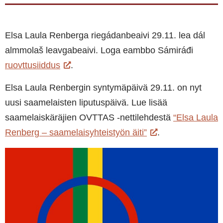
Elsa Laula Renberga riegádanbeaivi 29.11. lea dál
almmolaš leavgabeaivi. Loga eambbo Sámiráđi
ruovttusiiddus
.
Elsa Laula Renbergin syntymäpäivä 29.11. on nyt
uusi saamelaisten liputuspäivä. Lue lisää
saamelaiskäräjien OVTTAS -nettilehdestä
“Elsa Laula
Renberg – saamelaisyhteistyön äiti”
.