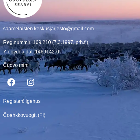
saamelaisten.keskusjarjesto@gmail.com
Reg.nummir: 169.210 (7.3.1997, prh.fi)
Y-dovddaldat: 1469142-0
Čuovo min:
Registerčilgehus
Čoahkkovuogit (FI)