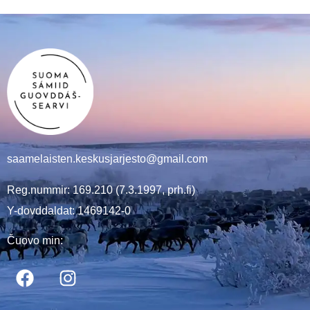
saamelaisten.keskusjarjesto@gmail.com
Reg.nummir: 169.210 (7.3.1997, prh.fi)
Y-dovddaldat: 1469142-0
Čuovo min: