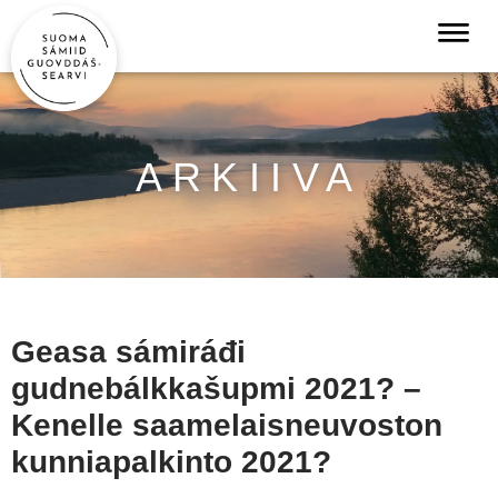
ARKIIVA
Geasa sámiráđi
gudnebálkkašupmi 2021? –
Kenelle saamelaisneuvoston
kunniapalkinto 2021?