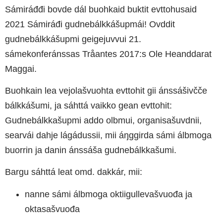
Sámiráđđi bovde dál buohkaid buktit evttohusaid
2021 Sámiráđi gudnebálkkášupmái! Ovddit
gudnebálkkášupmi geigejuvvui 21.
sámekonferánssas Tråantes 2017:s Ole Heanddarat
Maggai.
Buohkain lea vejolašvuohta evttohit gii ánssášivčče
bálkkášumi, ja sáhttá vaikko gean evttohit:
Gudnebálkkašupmi addo olbmui, organisašuvdnii,
searvái dahje lágádussii, mii áŋggirda sámi álbmoga
buorrin ja danin ánssáša gudnebálkkašumi.
Bargu sáhttá leat omd. dakkár, mii:
nanne sámi álbmoga oktiigullevašvuođa ja
oktasašvuođa