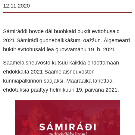
12.11.2020
Sámiráđđi bovde dál buohkaid buktit evttohusaid
2021 Sámiráđi gudnebálkkášumi oažžun. Áigemearri
buktit evttohusaid lea guovvamánu 19. b. 2021.
Saamelaisneuvosto kutsuu kaikkia ehdottamaan
ehdokkaita 2021 Saamelaisneuvoston
kunniapalkinnon saajaksi. Määräaika lähettää
ehdotuksia päättyy helmikuun 19. päivänä 2021.