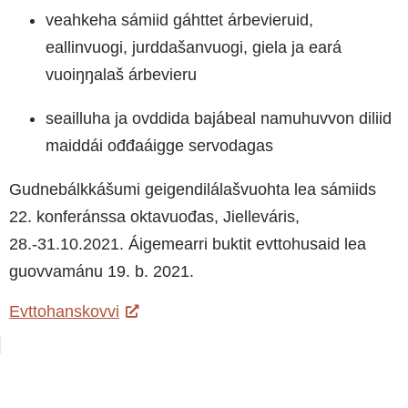
veahkeha sámiid gáhttet árbevieruid,
eallinvuogi, jurddašanvuogi, giela ja eará
vuoiŋŋalaš árbevieru
seailluha ja ovddida bajábeal namuhuvvon diliid
maiddái ođđaáigge servodagas
Gudnebálkkášumi geigendilálašvuohta lea sámiids
22. konferánssa oktavuođas, Jielleváris,
28.-31.10.2021. Áigemearri buktit evttohusaid lea
guovvamánu 19. b. 2021.
Evttohanskovvi