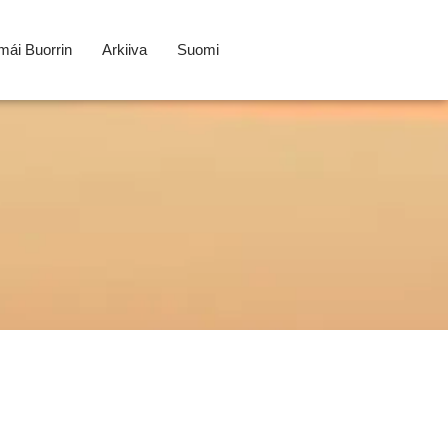
ái Buorrin
Arkiiva
Suomi