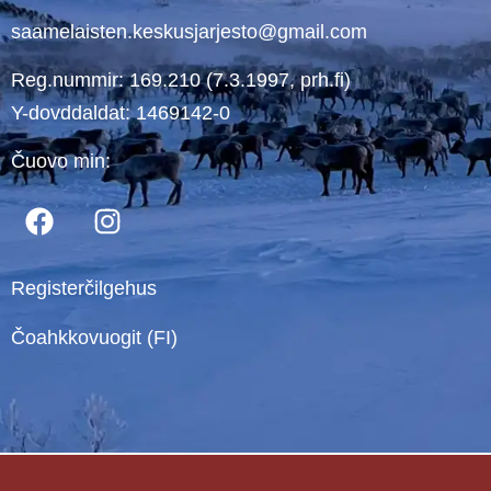
saamelaisten.keskusjarjesto@gmail.com
Reg.nummir: 169.210 (7.3.1997, prh.fi)
Y-dovddaldat: 1469142-0
Čuovo min:
Registerčilgehus
Čoahkkovuogit (FI)