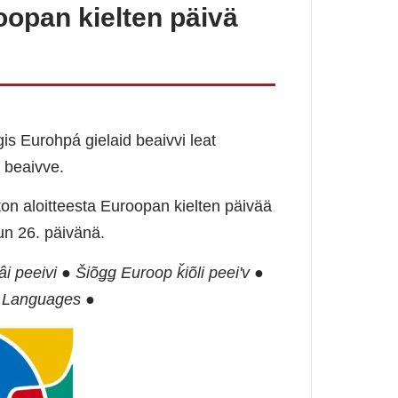
oopan kielten päivä
is Eurohpá gielaid beaivvi leat
 beaivve.
on aloitteesta Euroopan kielten päivää
un 26. päivänä.
i peeivi ● Šiõǥǥ Euroop ǩiõli peeiʹv ●
f Languages ●