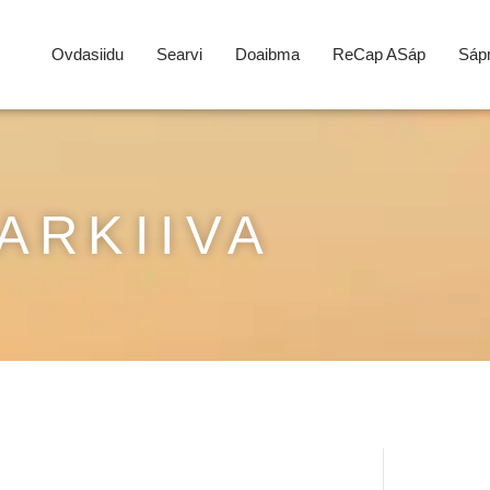
Ovdasiidu
Searvi
Doaibma
ReCap ASáp
Sápm
ARKIIVA