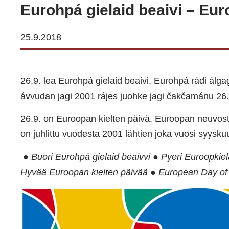
Eurohpá gielaid beaivi – Eur
25.9.2018
26.9. lea Eurohpá gielaid beaivi. Eurohpá ráđi álgag
ávvudan jagi 2001 rájes juohke jagi čakčamánu 26.
26.9. on Euroopan kielten päivä. Euroopan neuvost
on juhlittu vuodesta 2001 lähtien joka vuosi syysku
● Buori Eurohpá gielaid beaivvi ● Pyeri Euroopkielâ
Hyvää Euroopan kielten päivää ● European Day o