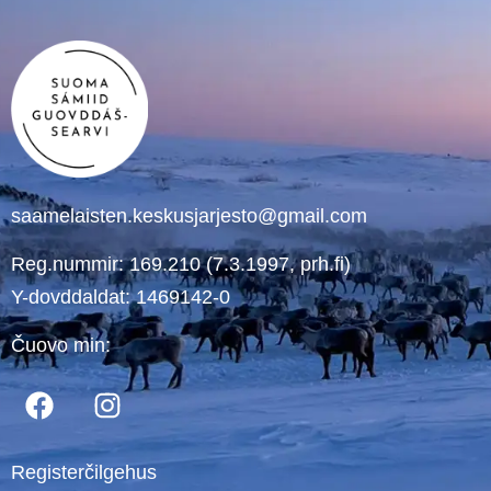
saamelaisten.keskusjarjesto@gmail.com
Reg.nummir: 169.210 (7.3.1997, prh.fi)
Y-dovddaldat: 1469142-0
Čuovo min:
Registerčilgehus