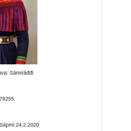
uva: Sámiráđđi
179255
 Sápmi 24.2.2020