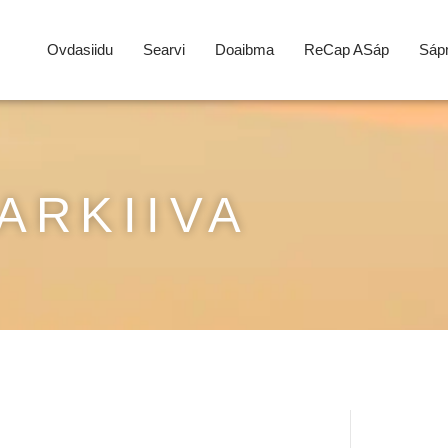
Ovdasiidu
Searvi
Doaibma
ReCap ASáp
Sápm
ARKIIVA