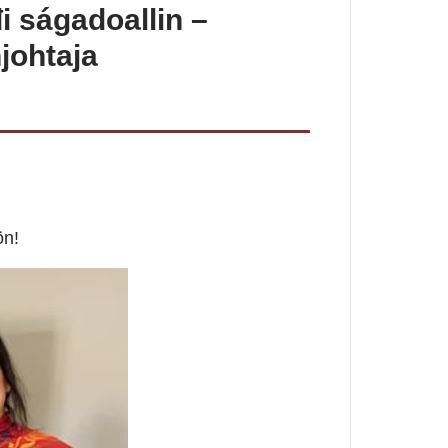
i ságadoallin –
johtaja
ön!