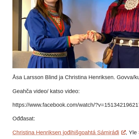
Åsa Larsson Blind ja Christina Henriksen. Govva/k
Geahča video/ katso video:
https://www.facebook.com/watch/?v=1513421962
Ođđasat:
Christina Henriksen jođihišgoahtá Sámiráđi
, Yle