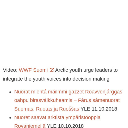
Video:
WWF Suomi
Arctic youth urge leaders to
integrate the youth voices into decision making
Nuorat miehtá máilmmi gazzet Roavvenjárggas
oahpu birasváikkuheamis – Fárus sámenuorat
Suomas, Ruoŧas ja Ruoššas
YLE 11.10.2018
Nuoret saavat arktista ympäristöoppia
Rovaniemellä
YLE 10.10.2018