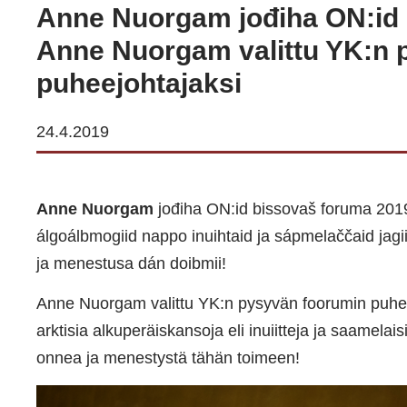
Anne Nuorgam jođiha ON:id 
Anne Nuorgam valittu YK:n 
puheejohtajaksi
24.4.2019
Anne Nuorgam
jođiha ON:id bissovaš foruma 201
álgoálbmogiid nappo inuihtaid ja sápmelaččaid jag
ja menestusa dán doibmii!
Anne Nuorgam valittu YK:n pysyvän foorumin puhe
arktisia alkuperäiskansoja eli inuiitteja ja saamela
onnea ja menestystä tähän toimeen!