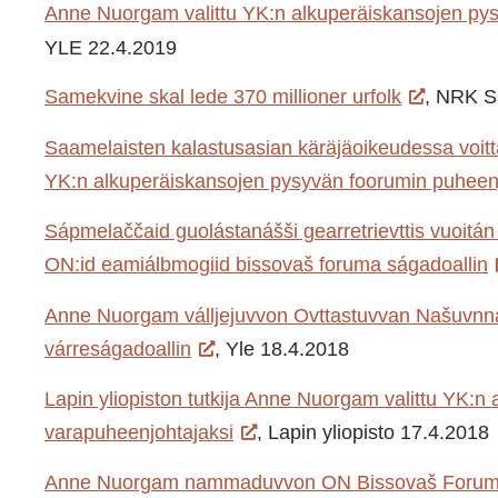
Anne Nuorgam valittu YK:n alkuperäiskansojen pys
YLE 22.4.2019
Samekvine skal lede 370 millioner urfolk
, NRK S
Saamelaisten kalastusasian käräjäoikeudessa voitta
YK:n alkuperäiskansojen pysyvän foorumin puheenj
Sápmelaččaid guolástanášši gearretrievttis vuoitán
ON:id eamiálbmogiid bissovaš foruma ságadoallin
Anne Nuorgam válljejuvvon Ovttastuvvan Našuvnna
várreságadoallin
, Yle 18.4.2018
Lapin yliopiston tutkija Anne Nuorgam valittu YK:
varapuheenjohtajaksi
, Lapin yliopisto 17.4.2018
Anne Nuorgam nammaduvvon ON Bissovaš Foruma