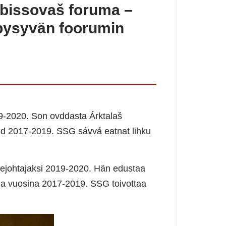
bissovaš foruma –
pysyvän foorumin
9-2020. Son ovddasta Árktalaš
iid 2017-2019. SSG sávvá eatnat lihku
ejohtajaksi 2019-2020. Hän edustaa
isia vuosina 2017-2019. SSG toivottaa