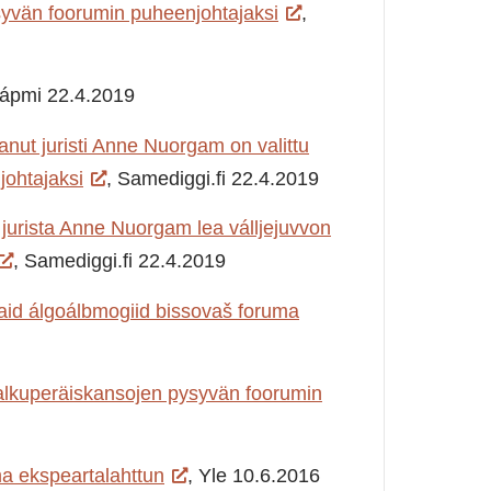
yvän foorumin puheenjohtajaksi
,
ápmi 22.4.2019
nut juristi Anne Nuorgam on valittu
ohtajaksi
, Samediggi.fi 22.4.2019
 jurista Anne Nuorgam lea válljejuvvon
, Samediggi.fi 22.4.2019
id álgoálbmogiid bissovaš foruma
n alkuperäiskansojen pysyvän foorumin
 ekspeartalahttun
, Yle 10.6.2016