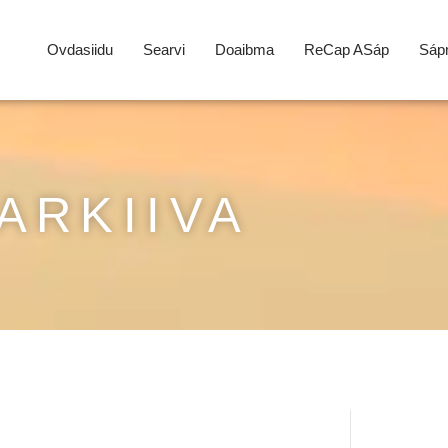
Ovdasiidu
Searvi
Doaibma
ReCap ASáp
Sápm
ARKIIVA