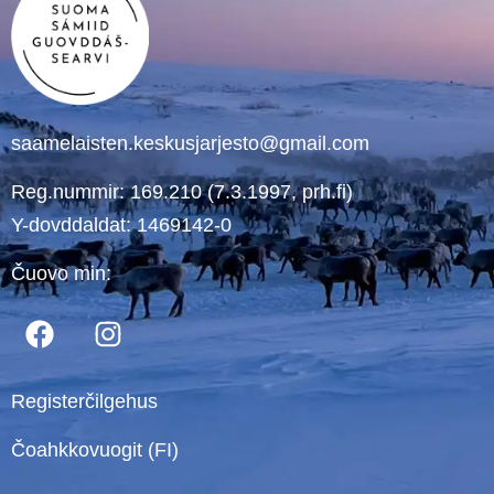
saamelaisten.keskusjarjesto@gmail.com
Reg.nummir: 169.210 (7.3.1997, prh.fi)
Y-dovddaldat: 1469142-0
Čuovo min:
Registerčilgehus
Čoahkkovuogit (FI)