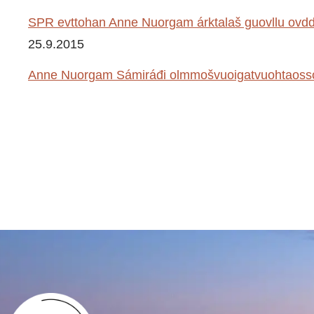
SPR evttohan Anne Nuorgam árktalaš guovllu ovdd
25.9.2015
Anne Nuorgam Sámiráđi olmmošvuoigatvuohtaosso