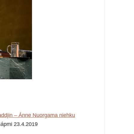
eaddjin – Ánne Nuorgama niehku
Sápmi 23.4.2019