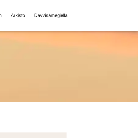
n
Arkisto
Davvisámegiella