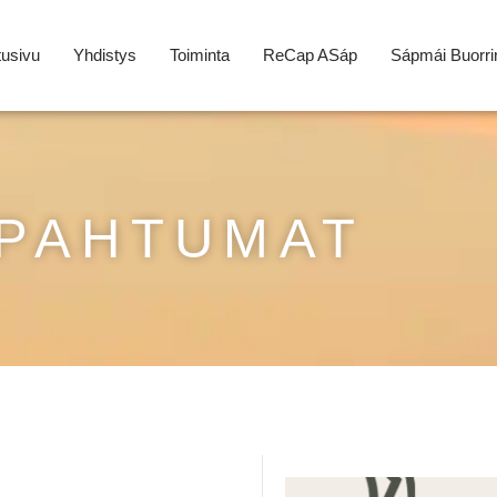
tusivu
Yhdistys
Toiminta
ReCap ASáp
Sápmái Buorri
PAHTUMAT