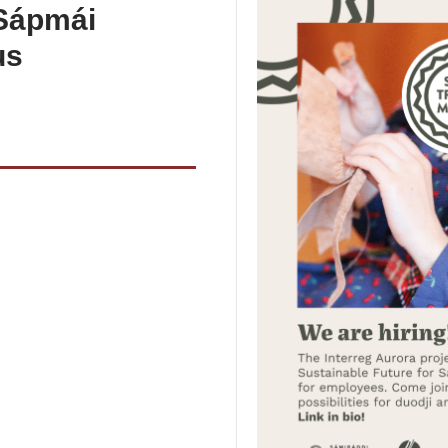
 Sápmái
us