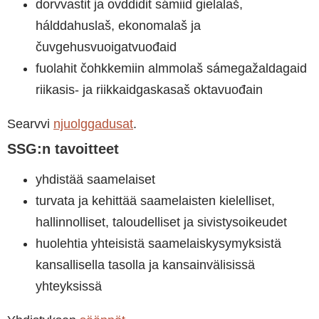
dorvvastit ja ovddidit sámiid gielalaš,
hálddahuslaš, ekonomalaš ja
čuvgehusvuoigatvuođaid
fuolahit čohkkemiin almmolaš sámegažaldagaid
riikasis- ja riikkaidgaskasaš oktavuođain
Searvvi
njuolggadusat
.
SSG:n tavoitteet
yhdistää saamelaiset
turvata ja kehittää saamelaisten kielelliset,
hallinnolliset, taloudelliset ja sivistysoikeudet
huolehtia yhteisistä saamelaiskysymyksistä
kansallisella tasolla ja kansainvälisissä
yhteyksissä