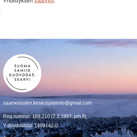
Yhdistyksen
säännöt
.
saamelaisten.keskusjarjesto@gmail.com
Reg.nummir: 169.210 (7.3.1997, prh.fi)
Y-dovddaldat: 1469142-0