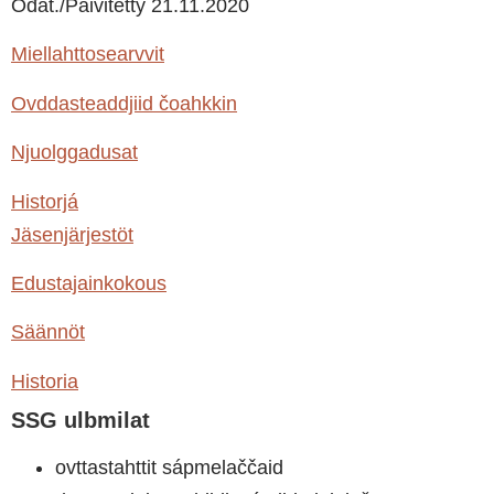
Ođat./Päivitetty 21.11.2020
Miellahttosearvvit
Ovddasteaddjiid čoahkkin
Njuolggadusat
Historjá
Jäsenjärjestöt
Edustajainkokous
Säännöt
Historia
SSG ulbmilat
ovttastahttit sápmelaččaid