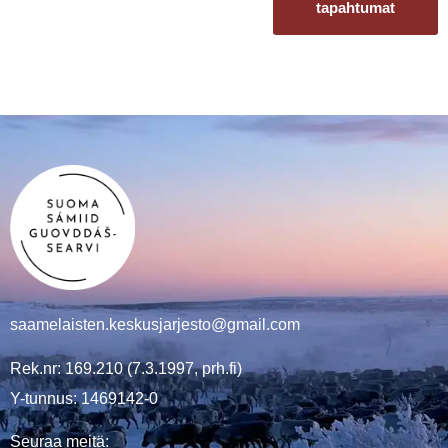
tapahtumat
saamelaisten.keskusjarjesto@gmail.com
Rek.nr: 169.210 (7.3.1997, prh.fi)
Y-tunnus: 1469142-0
Seuraa meitä: