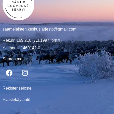
saamelaisten.keskusjarjesto@gmail.com
Rek.nr: 169.210 (7.3.1997, prh.fi)
Y-tunnus: 1469142-0
Seuraa meitä:
Rekisteriseloste
Evästekäytäntö