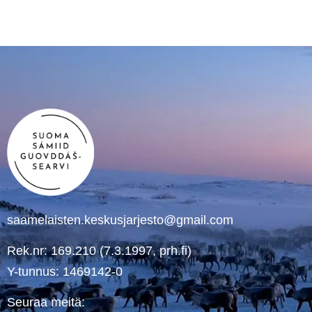
saamelaisten.keskusjarjesto@gmail.com
Rek.nr: 169.210 (7.3.1997, prh.fi)
Y-tunnus: 1469142-0
Seuraa meitä: