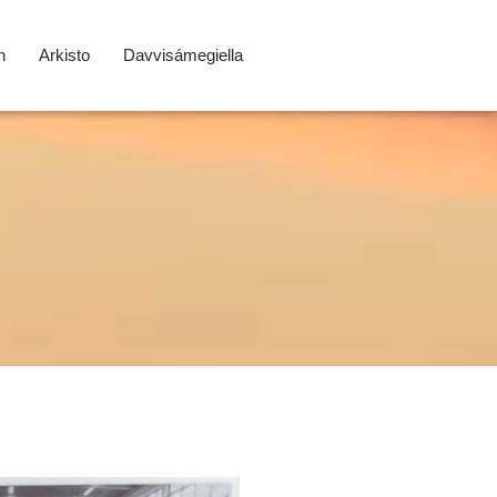
n
Arkisto
Davvisámegiella