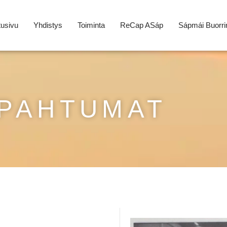
tusivu
Yhdistys
Toiminta
ReCap ASáp
Sápmái Buorri
PAHTUMAT