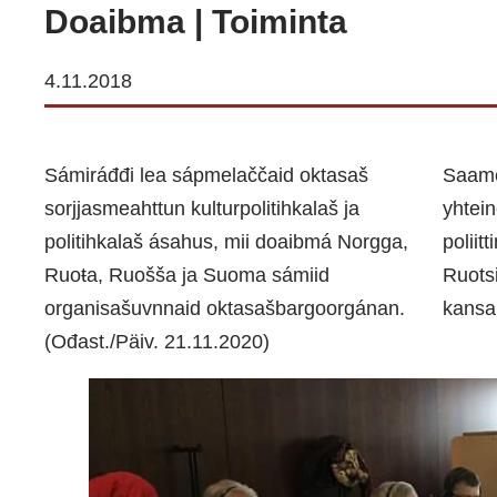
Doaibma | Toiminta
4.11.2018
Sámiráđđi lea sápmelaččaid oktasaš
Saame
sorjjasmeahttun kulturpolitihkalaš ja
yhtein
politihkalaš ásahus, mii doaibmá Norgga,
poliit
Ruoŧa, Ruošša ja Suoma sámiid
Ruots
organisašuvnnaid oktasašbargoorgánan.
kansal
(Ođast./Päiv. 21.11.2020)