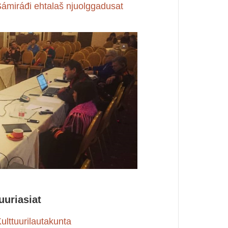
ámiráđi ehtalaš njuolggadusat
uuriasiat
ulttuurilautakunta