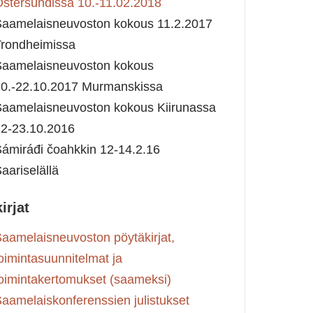
stersundissa 10.-11.02.2018
aamelaisneuvoston kokous 11.2.2017
rondheimissa
Saamelaisneuvoston kokous
0.-22.10.2017 Murmanskissa
aamelaisneuvoston kokous Kiirunassa
2-23.10.2016
ámiráđi čoahkkin 12-14.2.16
aariselällä
irjat
aamelaisneuvoston pöytäkirjat,
oimintasuunnitelmat ja
oimintakertomukset (saameksi)
aamelaiskonferenssien julistukset