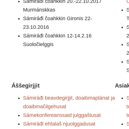
Sámiráđi čoahkkin 20.-22.10.2017
Ö
Murmánskkas
S
Sámiráđi čoahkkin Gironis 22-
T
23.10.2016
Sámiráđi čoahkkin 12-14.2.16
2
Suoločielggis
S
2
S
S
Áššegirjjit
Asiak
Sámiráđi beavdegirjjit, doaibmaplánat ja
S
doaibmačilgehusat
t
Sámekonfereanssaid julggaštusat
t
Sámiráđi ehtalaš njuolggadusat
S