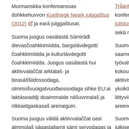
Tråant
Murmanskka konfereanssas
dohkkehuvvon
Kuellnegk Neark julggaštus
konfe
(2012)
ja eará julggaštusat.
julist
sekä m
Suoma juogus oasálastá Sámiráđi
dievasčoahkkimiidda, bargolávdegotti
Suome
čoahkkimiidda ja kulturlávdegotti
saame
čoahkkimiidda. Juogus oasálastá hui
työva
aktiivvalaččat arktalaš- ja
kokouk
birasáššiidossodaga,
aktiiv
olmmošvuoigatvuođaossodaga sihke EU:ai
yksik
laktáseaddji doaimmaide nášuvnnalaš ja
liittyv
riikkaidgaskasaš arenaiguin.
areeno
Suoma juogus váldá aktiivvalaččat oasi
Suomen
almmolaš ságastallamii sámi servodagas ja
julki