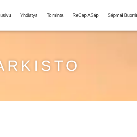
tusivu
Yhdistys
Toiminta
ReCap ASáp
Sápmái Buorri
ARKISTO