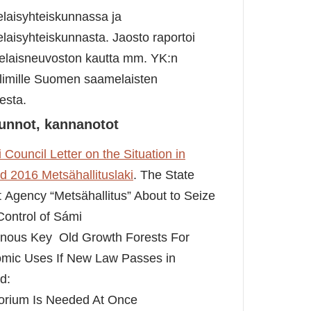
laisyhteiskunnassa ja
laisyhteiskunnasta. Jaosto raportoi
laisneuvoston kautta mm. YK:n
elimille Suomen saamelaisten
eesta.
unnot, kannanotot
Council Letter on the Situation in
d 2016 Metsähallituslaki
. The State
 Agency “Metsähallitus” About to Seize
Control of Sámi
enous Key Old Growth Forests For
mic Uses If New Law Passes in
d:
orium Is Needed At Once