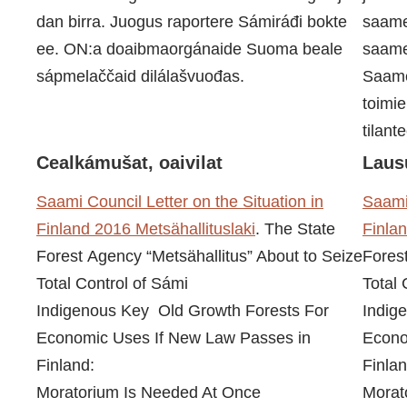
dan birra. Juogus raportere Sámiráđi bokte
saame
ee. ON:a doaibmaorgánaide Suoma beale
saame
sápmelaččaid dilálašvuođas.
Saame
toimi
tilant
Cealkámušat, oaivilat
Laus
Saami Council Letter on the Situation in
Saami 
Finland 2016 Metsähallituslaki
. The State
Finlan
Forest Agency “Metsähallitus” About to Seize
Forest
Total Control of Sámi
Total 
Indigenous Key Old Growth Forests For
Indig
Economic Uses If New Law Passes in
Econo
Finland:
Finlan
Moratorium Is Needed At Once
Morat