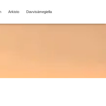
n
Arkisto
Davvisámegiella