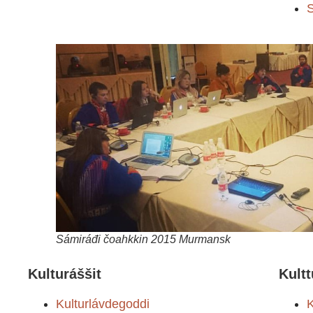
S
Sámiráđi čoahkkin 2015 Murmansk
Kulturáššit
Kultt
Kulturlávdegoddi
K