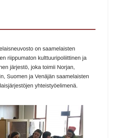
laisneuvosto on saamelaisten
en riippumaton kulttuuripoliittinen ja
tinen järjestö, joka toimii Norjan,
in, Suomen ja Venäjän saamelaisten
aisjärjestöjen yhteistyöelimenä.