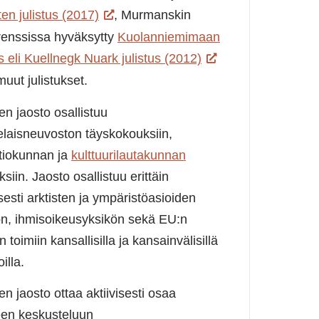
en julistus (2017)
, Murmanskin
renssissa hyväksytty
Kuolanniemimaan
us eli Kuellnegk Nuark julistus (2012)
uut julistukset.
n jaosto osallistuu
laisneuvoston täyskokouksiin,
ltiokunnan ja
kulttuurilautakunnan
siin. Jaosto osallistuu erittäin
isesti arktisten ja ympäristöasioiden
ön, ihmisoikeusyksikön sekä EU:n
iin toimiin kansallisilla ja kansainvälisillä
illa.
 jaosto ottaa aktiivisesti osaa
seen keskusteluun